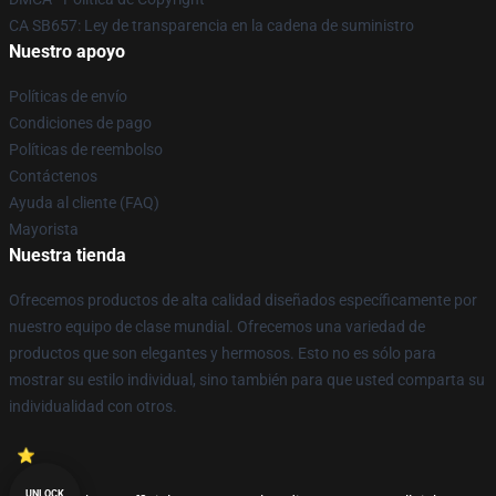
CA SB657: Ley de transparencia en la cadena de suministro
Nuestro apoyo
Políticas de envío
Condiciones de pago
Políticas de reembolso
Contáctenos
Ayuda al cliente (FAQ)
Mayorista
Nuestra tienda
Ofrecemos productos de alta calidad diseñados específicamente por
nuestro equipo de clase mundial. Ofrecemos una variedad de
productos que son elegantes y hermosos. Esto no es sólo para
mostrar su estilo individual, sino también para que usted comparta su
individualidad con otros.
UNLOCK