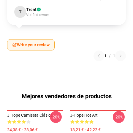
Trent
T
Verified owner
Write your review
1
/
1
Mejores vendedores de productos
J Hope Camiseta Clásica
J-Hope Hot Art
-20%
-20%
24,38 € - 28,06 €
18,21 € - 42,22 €