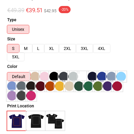
€49.39
€39.51
-20%
$42.95
Type
Unisex
Size
S
M
L
XL
2XL
3XL
4XL
5XL
Color
Default
Print Location