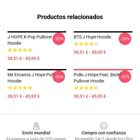
Productos relacionados
J-HOPE K-Pop Pullover
BTS J Hope Hoodie
-20%
-20%
Hoodie
39,51 € - 45,95 €
39,51 € - 45,95 €
Me Encanta J Hope Pullover
Pollo J-Hope Feat. Becky G
-20%
-20%
Hoodie
Pullover Hoodie
39,51 € - 45,95 €
39,51 € - 45,95 €
Footer
Envío mundial
Compra con confianza
Enviamos a más de 200 países
Protegido 24/7 desde los clics