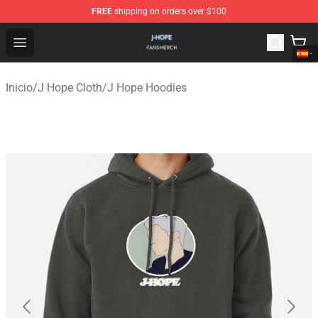
FREE
shipping on orders over $100
J Hope Shop - Official J Hope Merchandise Store
Open menu
Inicio
/
J Hope Cloth
/
J Hope Hoodies