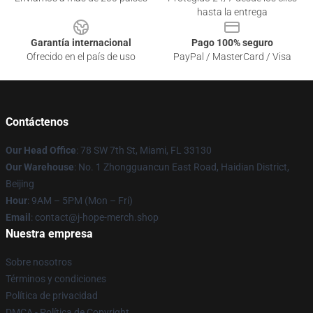
hasta la entrega
Garantía internacional
Pago 100% seguro
Ofrecido en el país de uso
PayPal / MasterCard / Visa
Contáctenos
Our Head Office
: 78 SW 7th St, Miami, FL 33130
Our Warehouse
: No. 1 Zhongguancun East Road, Haidian District,
Beijing
Hour
: 9AM – 5PM (Mon – Fri)
Email
: contact@j-hope-merch.shop
Nuestra empresa
Sobre nosotros
Términos y condiciones
Política de privacidad
DMCA - Política de Copyright