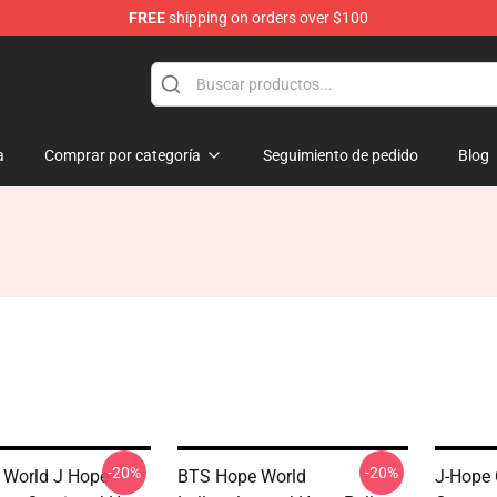
FREE
shipping on orders over $100
a
Comprar por categoría
Seguimiento de pedido
Blog
-20%
-20%
 World J Hope
BTS Hope World
J-Hope 