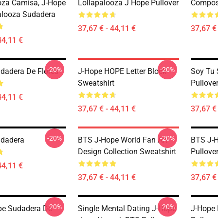
oza Camisa, J-Hope
Lollapalooza J Hope Pullover
Compos
alooza Sudadera
37,67 € - 44,11 €
37,67 € 
44,11 €
-20%
-20%
dadera De Flores
J-Hope HOPE Letter Block
Soy Tu
Sweatshirt
Pullove
44,11 €
37,67 € - 44,11 €
37,67 € 
-20%
-20%
udadera
BTS J-Hope World Fan Art
BTS J-
Design Collection Sweatshirt
Pullove
44,11 €
37,67 € - 44,11 €
37,67 € 
-20%
-20%
pe Sudadera De
Single Mental Dating J-Hope
J-Hope 