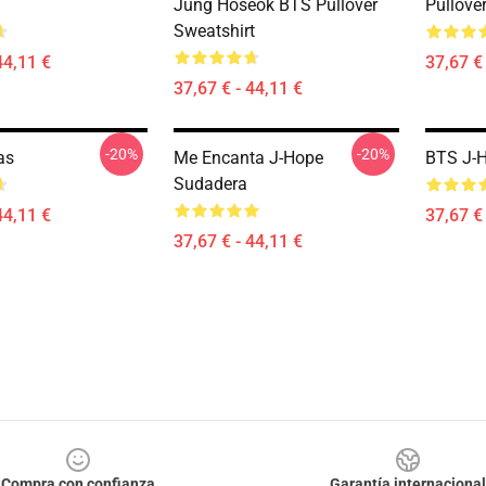
Jung Hoseok BTS Pullover
Pullove
Sweatshirt
44,11 €
37,67 € 
37,67 € - 44,11 €
-20%
-20%
as
Me Encanta J-Hope
BTS J-H
Sudadera
44,11 €
37,67 € 
37,67 € - 44,11 €
Compra con confianza
Garantía internacional