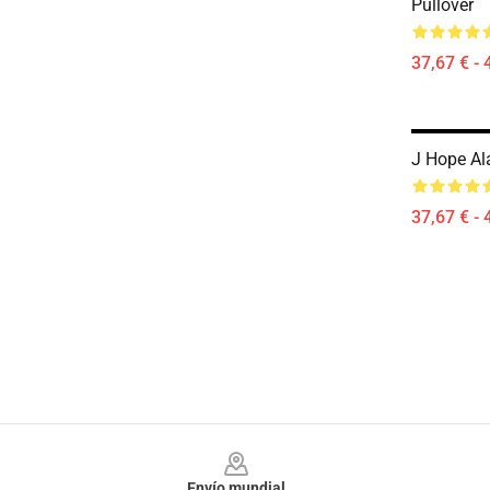
Pullover
37,67 € - 
J Hope Al
37,67 € - 
Footer
Envío mundial