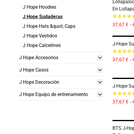
Lollapalo
J Hope Hoodies
En Lollap
J Hope Sudaderas
37,67 € - 
J Hope Hats &quot; Caps
J Hope Vestidos
J-Hope Su
J Hope Calcetines
J Hope Accesorios
37,67 € - 
J Hope Casos
J Hope Decoración
J-Hope S
J Hope Equipo de entrenamiento
37,67 € - 
BTS J-Ho