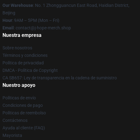
Our Warehouse
: No. 1 Zhongguancun East Road, Haidian District,
Beijing
Hour
: 9AM – 5PM (Mon – Fri)
Email
: contact@j-hope-merch.shop
Nuestra empresa
Sobre nosotros
Términos y condiciones
Política de privacidad
DMCA - Política de Copyright
CA SB657: Ley de transparencia en la cadena de suministro
Nuestro apoyo
Políticas de envío
Condiciones de pago
Políticas de reembolso
Contáctenos
Ayuda al cliente (FAQ)
Mayorista