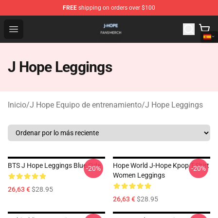
FREE
shipping on orders over $100
J Hope Shop - Official J Hope Merchandise Store
Open menu
J Hope Leggings
Inicio
/
J Hope Equipo de entrenamiento
/
J Hope Leggings
BTS J Hope Leggings Blue Side
Hope World J-Hope Kpop T-Shirt
-20%
-20%
Women Leggings
26,63 €
$28.95
26,63 €
$28.95