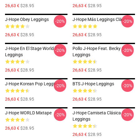
26,63 €
$28.95
26,63 €
$28.95
J-Hope Obey Leggings
J-Hope Más Leggings Clásicos
-20%
-20%
26,63 €
$28.95
26,63 €
$28.95
J-Hope En El Stage World Tour
Pollo J-Hope Feat. Becky G
-20%
-20%
Leggings
Leggings
26,63 €
$28.95
26,63 €
$28.95
J-Hope Korean Pop Leggings
BTS J-Hope Leggings
-20%
-20%
26,63 €
$28.95
26,63 €
$28.95
J-Hope WORLD Mixtape
J-Hope Camiseta Clásica
-20%
-20%
Leggings
26,63 €
$28.95
26,63 €
$28.95