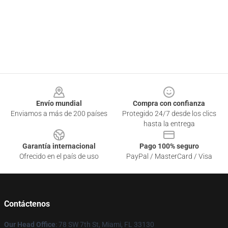
Footer
Envío mundial
Compra con confianza
Enviamos a más de 200 países
Protegido 24/7 desde los clics
hasta la entrega
Garantía internacional
Pago 100% seguro
Ofrecido en el país de uso
PayPal / MasterCard / Visa
Contáctenos
Our Head Office
: 78 SW 7th St, Miami, FL 33130