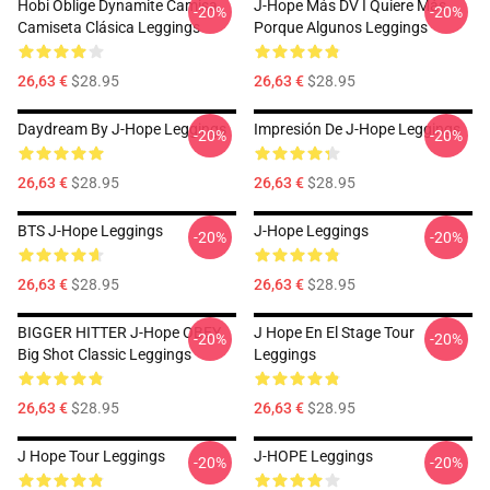
Hobi Oblige Dynamite Camisa
J-Hope Más DV I Quiere Más
-20%
-20%
Camiseta Clásica Leggings
Porque Algunos Leggings
26,63 €
$28.95
26,63 €
$28.95
Daydream By J-Hope Leggings
Impresión De J-Hope Leggings
-20%
-20%
26,63 €
$28.95
26,63 €
$28.95
BTS J-Hope Leggings
J-Hope Leggings
-20%
-20%
26,63 €
$28.95
26,63 €
$28.95
BIGGER HITTER J-Hope OBEY
J Hope En El Stage Tour
-20%
-20%
Big Shot Classic Leggings
Leggings
26,63 €
$28.95
26,63 €
$28.95
J Hope Tour Leggings
J-HOPE Leggings
-20%
-20%