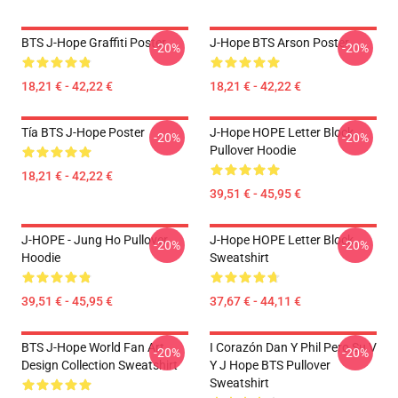
BTS J-Hope Graffiti Poster
J-Hope BTS Arson Poster
-20%
-20%
18,21 € - 42,22 €
18,21 € - 42,22 €
Tía BTS J-Hope Poster
J-Hope HOPE Letter Block
-20%
-20%
Pullover Hoodie
18,21 € - 42,22 €
39,51 € - 45,95 €
J-HOPE - Jung Ho Pullover
J-Hope HOPE Letter Block
-20%
-20%
Hoodie
Sweatshirt
39,51 € - 45,95 €
37,67 € - 44,11 €
BTS J-Hope World Fan Art
I Corazón Dan Y Phil Pero Su V
-20%
-20%
Design Collection Sweatshirt
Y J Hope BTS Pullover
Sweatshirt