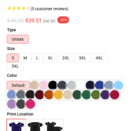
(5 customer reviews)
€49.39
€39.51
-20%
$42.95
Type
Unisex
Size
S
M
L
XL
2XL
3XL
4XL
5XL
Color
Default
Print Location