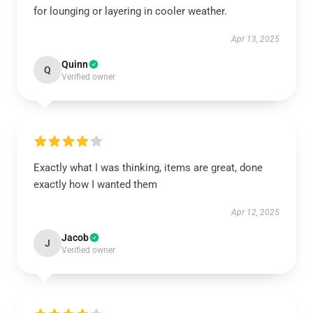
for lounging or layering in cooler weather.
Apr 13, 2025
Quinn
Q
Verified owner
Exactly what I was thinking, items are great, done
exactly how I wanted them
Apr 12, 2025
Jacob
J
Verified owner