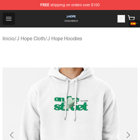
FREE
shipping on orders over $100
J Hope Shop - Official J Hope Merchandise Store
Open menu
Inicio
/
J Hope Cloth
/
J Hope Hoodies