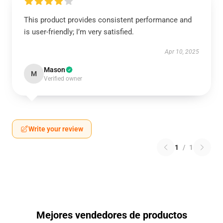
This product provides consistent performance and
is user-friendly; I’m very satisfied.
Apr 10, 2025
Mason
M
Verified owner
Write your review
1
/
1
Mejores vendedores de productos