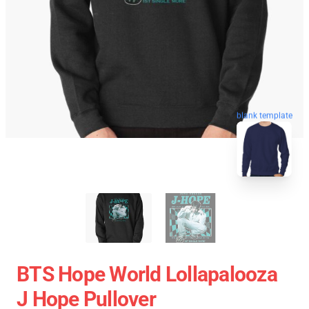
blank template
BTS Hope World Lollapalooza
J Hope Pullover