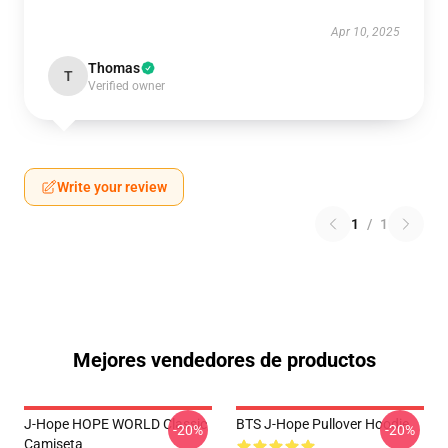
Apr 10, 2025
Thomas
T
Verified owner
Write your review
1
/
1
Mejores vendedores de productos
J-Hope HOPE WORLD Classic
BTS J-Hope Pullover Hoodie
-20%
-20%
Camiseta