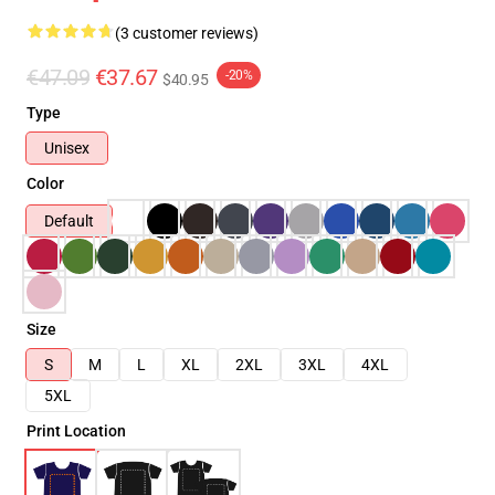
(3 customer reviews)
€47.09
€37.67
-20%
$40.95
Type
Unisex
Color
Default
Size
S
M
L
XL
2XL
3XL
4XL
5XL
Print Location