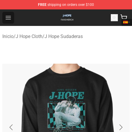
FREE
shipping on orders over $100
J Hope Shop - Official J Hope Merchandise Store
Open menu
Inicio
/
J Hope Cloth
/
J Hope Sudaderas