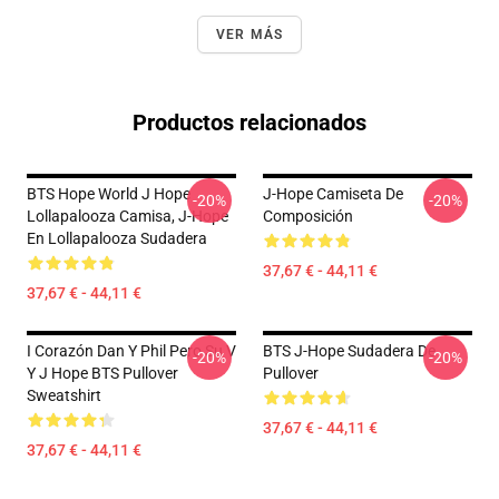
VER MÁS
Productos relacionados
BTS Hope World J Hope
J-Hope Camiseta De
-20%
-20%
Lollapalooza Camisa, J-Hope
Composición
En Lollapalooza Sudadera
37,67 € - 44,11 €
37,67 € - 44,11 €
I Corazón Dan Y Phil Pero Su V
BTS J-Hope Sudadera De
-20%
-20%
Y J Hope BTS Pullover
Pullover
Sweatshirt
37,67 € - 44,11 €
37,67 € - 44,11 €