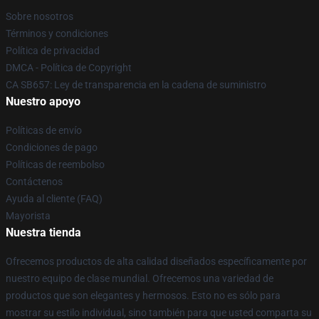
Sobre nosotros
Términos y condiciones
Política de privacidad
DMCA - Política de Copyright
CA SB657: Ley de transparencia en la cadena de suministro
Nuestro apoyo
Políticas de envío
Condiciones de pago
Políticas de reembolso
Contáctenos
Ayuda al cliente (FAQ)
Mayorista
Nuestra tienda
Ofrecemos productos de alta calidad diseñados específicamente por
nuestro equipo de clase mundial. Ofrecemos una variedad de
productos que son elegantes y hermosos. Esto no es sólo para
mostrar su estilo individual, sino también para que usted comparta su