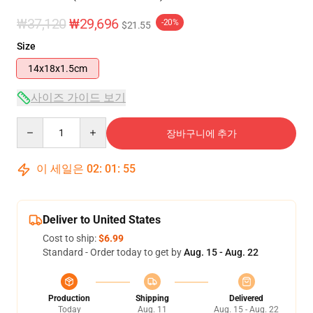
₩37,120
₩29,696
-20%
$21.55
Size
14x18x1.5cm
사이즈 가이드 보기
Quantity
장바구니에 추가
이 세일은
02
:
01
:
54
Deliver to United States
Cost to ship:
$6.99
Standard - Order today to get by
Aug. 15 - Aug. 22
Production
Shipping
Delivered
Today
Aug. 11
Aug. 15 - Aug. 22