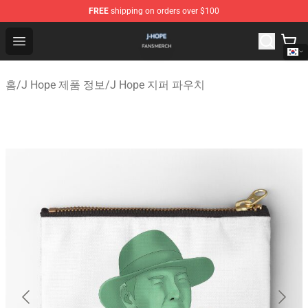
FREE
shipping on orders over $100
J Hope Shop - Official J Hope Merchandise Store
Open menu
홈
/
J Hope 제품 정보
/
J Hope 지퍼 파우치