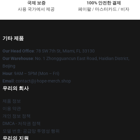
국제 보증
100% 안전한 결제
사용 국가에서 제공
페이팔 / 마스터카드 / 비자
기타 제품
Our Head Office
: 78 SW 7th St, Miami, FL 33130
Our Warehouse
: No. 1 Zhongguancun East Road, Haidian District,
Beijing
Hour
: 9AM – 5PM (Mon – Fri)
Email
: contact@j-hope-merch.shop
우리의 회사
제품 정보
이용 약관
개인 정보 정책
DMCA - 저작권 정책
모델 번호: 공급망 투명성 행위
우리의 지원