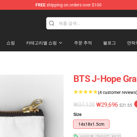
FREE
shipping on orders over $100
쇼핑
카테고리별 쇼핑
주문 추적
블로그
연락
BTS J-Hope Gr
(4 customer reviews
₩37,120
₩29,696
$21.55
Size
14x18x1.5cm
사이즈 가이드 보기