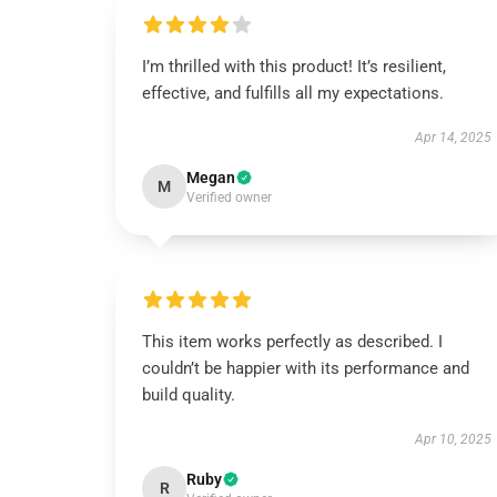
I’m thrilled with this product! It’s resilient,
effective, and fulfills all my expectations.
Apr 14, 2025
Megan
M
Verified owner
This item works perfectly as described. I
couldn’t be happier with its performance and
build quality.
Apr 10, 2025
Ruby
R