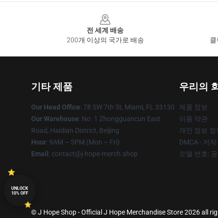
Footer
전 세계 배송
200개 이상의 국가로 배송
클
기타 제품
우리의 
Our Head Office
: 78 SW 7th St, Miami, FL 33130
제품 정보
Our Warehouse
: No. 1 Zhongguancun East
이용 약관
Road, Haidian District, Beijing
개인 정보 정
Hour
: 9AM – 5PM (Mon – Fri)
DMCA - 저
Email
: contact@j-hope-merch.shop
모델 번호: 
UNLOCK
10% OFF
© J Hope Shop - Official J Hope Merchandise Store 2026 all ri