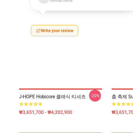
Verified owner
Write your review
-20%
J-HOPE Hobicore 클래식 티셔츠
춤 축제 Su
₩3,651,700 - ₩4,202,900
₩3,651,70