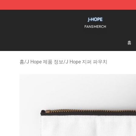
J Hope Shop - Official J Hope Merchandise Store
홈
홈
/
J Hope 제품 정보
/
J Hope 지퍼 파우치