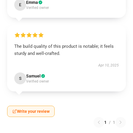
Emma
E
Verified owner
The build quality of this product is notable; it feels
sturdy and well-crafted.
Apr 10, 2025
Samuel
S
Verified owner
Write your review
1
/
1