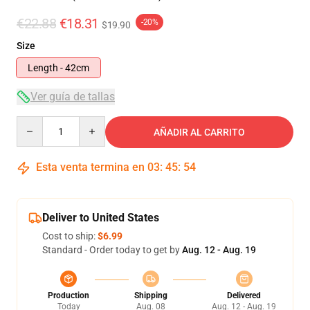
€22.88
€18.31
-20%
$19.90
Size
Length - 42cm
Ver guía de tallas
Quantity
AÑADIR AL CARRITO
Esta venta termina en
03
:
45
:
53
Deliver to United States
Cost to ship:
$6.99
Standard - Order today to get by
Aug. 12 - Aug. 19
Production
Shipping
Delivered
Today
Aug. 08
Aug. 12 - Aug. 19