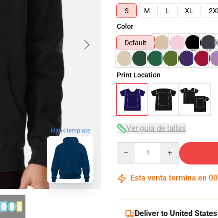
S
M
L
XL
2X
Color
Default
Print Location
Ver guía de tallas
blank template
Quantity
Esta venta termina en
00
Deliver to United States