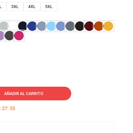
L
3XL
4XL
5XL
AÑADIR AL CARRITO
:
27
:
54