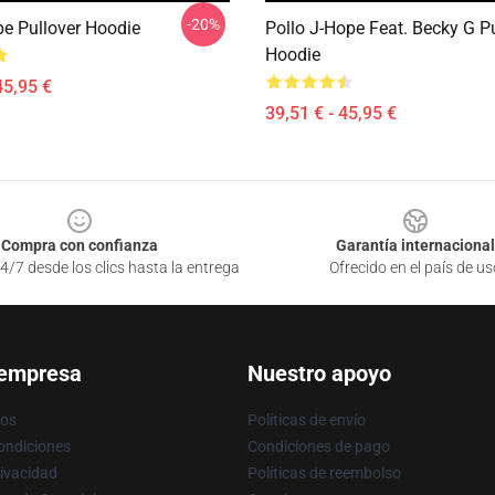
-20%
e Pullover Hoodie
Pollo J-Hope Feat. Becky G Pu
Hoodie
45,95 €
39,51 € - 45,95 €
Compra con confianza
Garantía internacional
4/7 desde los clics hasta la entrega
Ofrecido en el país de us
 empresa
Nuestro apoyo
ros
Políticas de envío
ondiciones
Condiciones de pago
rivacidad
Políticas de reembolso