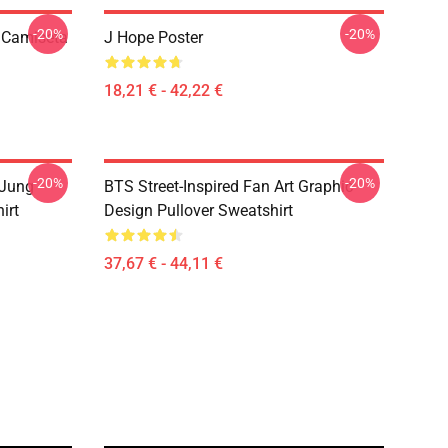
-20%
-20%
 Camiseta
J Hope Poster
18,21 € - 42,22 €
-20%
-20%
 Jung
BTS Street-Inspired Fan Art Graphic
irt
Design Pullover Sweatshirt
37,67 € - 44,11 €