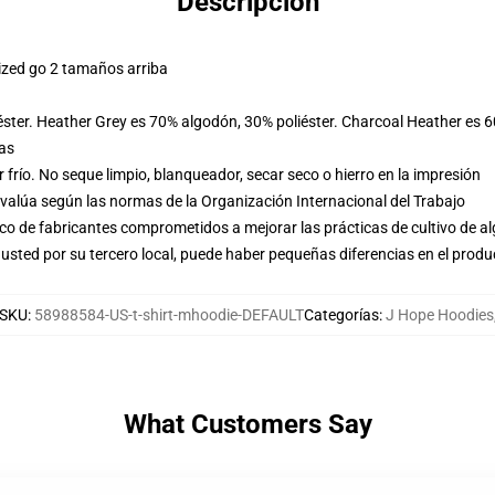
Descripción
ized go 2 tamaños arriba
éster. Heather Grey es 70% algodón, 30% poliéster. Charcoal Heather es 
las
frío. No seque limpio, blanqueador, secar seco o hierro en la impresión
evalúa según las normas de la Organización Internacional del Trabajo
o de fabricantes comprometidos a mejorar las prácticas de cultivo de al
usted por su tercero local, puede haber pequeñas diferencias en el produ
SKU
:
58988584-US-t-shirt-mhoodie-DEFAULT
Categorías
:
J Hope Hoodies
What Customers Say