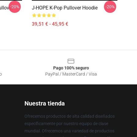
-20%
-20%
llover
J-HOPE K-Pop Pullover Hoodie
39,51 € - 45,95 €
Pago 100% seguro
o
PayPal / MasterCard / Visa
Nuestra tienda
Ofrecemos productos de alta calidad diseñados
específicamente por nuestro equipo de clase
mundial. Ofrecemos una variedad de productos