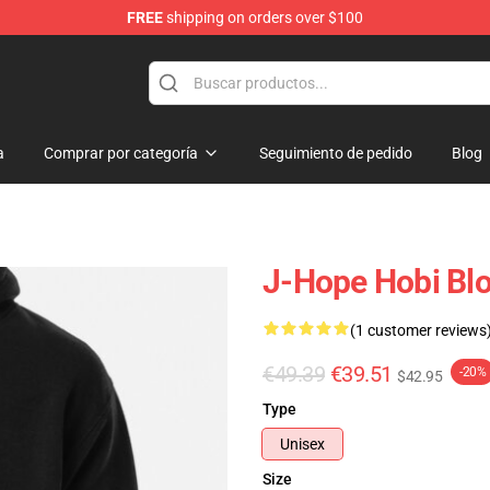
FREE
shipping on orders over $100
a
Comprar por categoría
Seguimiento de pedido
Blog
J-Hope Hobi Blo
(1 customer reviews
€49.39
€39.51
-20%
$42.95
Type
Unisex
Size