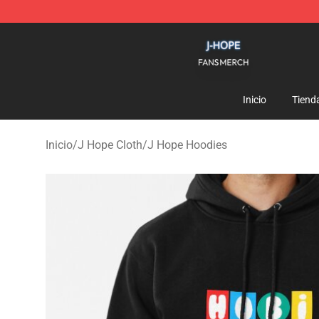
J Hope Shop - Official J Hope Merchandise Store
Inicio
Tiend
Inicio
/
J Hope Cloth
/
J Hope Hoodies