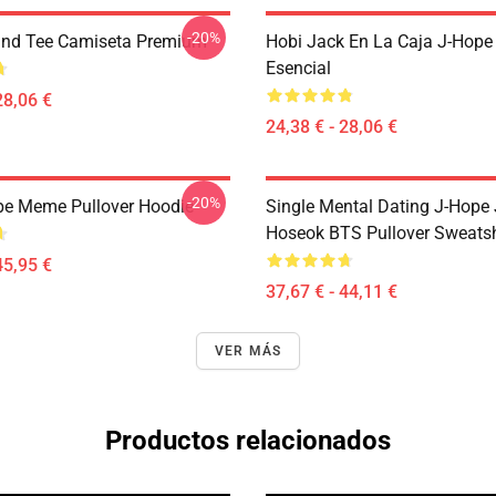
-20%
and Tee Camiseta Premium
Hobi Jack En La Caja J-Hope
Esencial
28,06 €
24,38 € - 28,06 €
-20%
e Meme Pullover Hoodie
Single Mental Dating J-Hope
Hoseok BTS Pullover Sweatsh
45,95 €
37,67 € - 44,11 €
VER MÁS
Productos relacionados