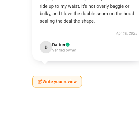
ride up to my waist, it’s not overly baggie or
bulky, and I love the double seam on the hood
sealing the deal the shape.
Apr 10, 2025
Dalton
D
Verified owner
Write your review