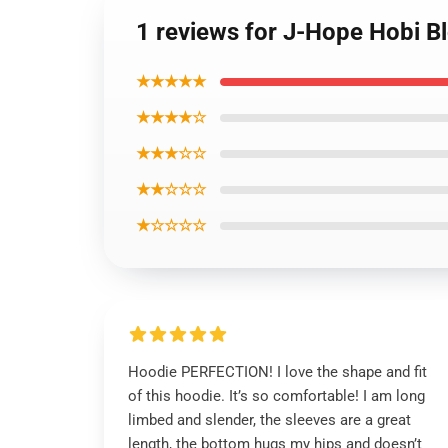
1 reviews for J-Hope Hobi Bl
★★★★★
★★★★☆
★★★☆☆
★★☆☆☆
★☆☆☆☆
Hoodie PERFECTION! I love the shape and fit
of this hoodie. It’s so comfortable! I am long
limbed and slender, the sleeves are a great
length, the bottom hugs my hips and doesn’t