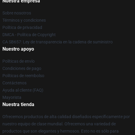
Nuestra empresa
Sobre nosotros
Términos y condiciones
Política de privacidad
DMCA - Política de Copyright
CA SB657: Ley de transparencia en la cadena de suministro
Nuestro apoyo
Políticas de envío
Condiciones de pago
Políticas de reembolso
Contáctenos
Ayuda al cliente (FAQ)
Mayorista
Nuestra tienda
Ofrecemos productos de alta calidad diseñados específicamente por
nuestro equipo de clase mundial. Ofrecemos una variedad de
productos que son elegantes y hermosos. Esto no es sólo para