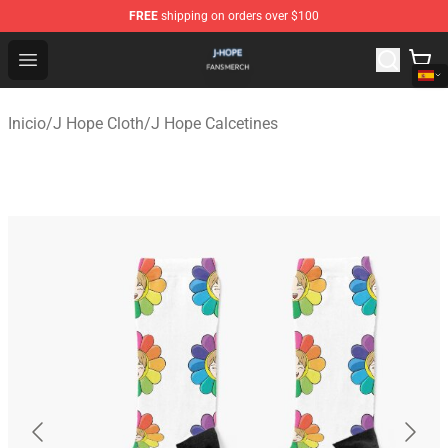
FREE
shipping on orders over $100
J Hope Shop - Official J Hope Merchandise Store
Open menu
Inicio
/
J Hope Cloth
/
J Hope Calcetines