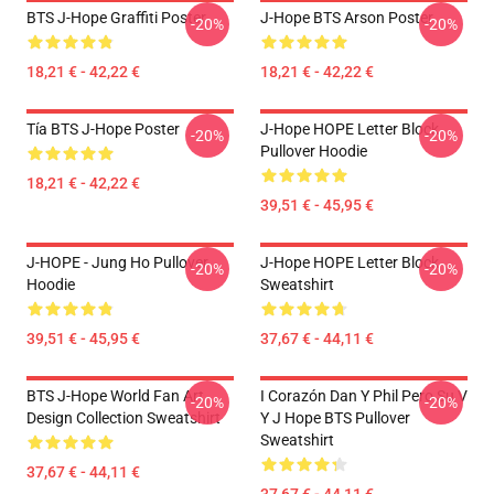
BTS J-Hope Graffiti Poster
J-Hope BTS Arson Poster
-20%
-20%
18,21 € - 42,22 €
18,21 € - 42,22 €
Tía BTS J-Hope Poster
J-Hope HOPE Letter Block
-20%
-20%
Pullover Hoodie
18,21 € - 42,22 €
39,51 € - 45,95 €
J-HOPE - Jung Ho Pullover
J-Hope HOPE Letter Block
-20%
-20%
Hoodie
Sweatshirt
39,51 € - 45,95 €
37,67 € - 44,11 €
BTS J-Hope World Fan Art
I Corazón Dan Y Phil Pero Su V
-20%
-20%
Design Collection Sweatshirt
Y J Hope BTS Pullover
Sweatshirt
37,67 € - 44,11 €