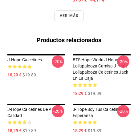
37,67 € - 44,11 €
VER MÁS
Productos relacionados
J-Hope Calcetines
BTS Hope World J Hope
-20%
-20%
Lollapalooza Camisa J-Hope
Lollapalooza Calcetines Jack
18,29 €
$19.89
En La Caja
18,29 €
$19.89
J-Hope Calcetines De Alta
J-Hope Soy Tus Calcetines De
-20%
-20%
Calidad
Esperanza
18,29 €
$19.89
18,29 €
$19.89