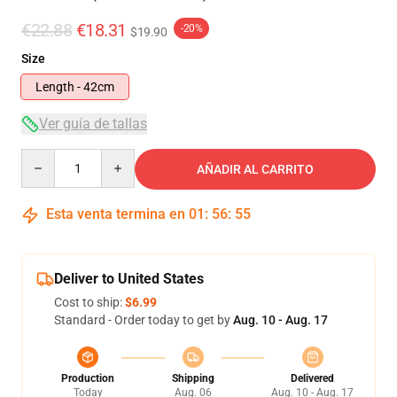
€22.88
€18.31
-20%
$19.90
Size
Length - 42cm
Ver guía de tallas
Quantity
AÑADIR AL CARRITO
Esta venta termina en
01
:
56
:
55
Deliver to United States
Cost to ship:
$6.99
Standard - Order today to get by
Aug. 10 - Aug. 17
Production
Shipping
Delivered
Today
Aug. 06
Aug. 10 - Aug. 17