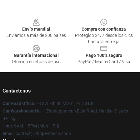
Footer
Envío mundial
Compra con confianza
Enviamos a más de 200 países
Protegido 24/7 desde los clics
hasta la entrega
Garantía internacional
Pago 100% seguro
Ofrecido en el país de uso
PayPal / MasterCard / Visa
Contáctenos
Our Head Office
: 78 SW 7th St, Miami, FL 33130
Our Warehouse
: No. 1 Zhongguancun East Road, Haidian District,
Beijing
Hour
: 9AM – 5PM (Mon – Fri)
Email
: contact@j-hope-merch.shop