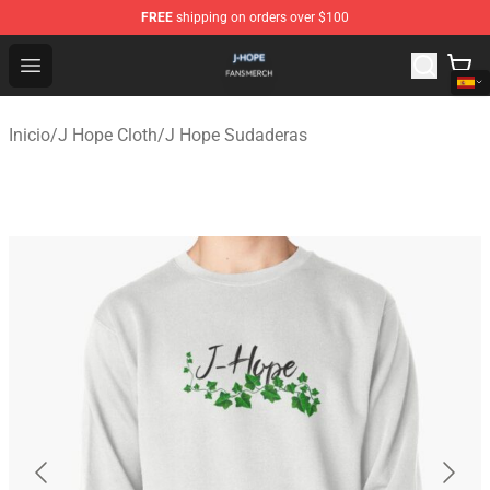
FREE
shipping on orders over $100
J Hope Shop - Official J Hope Merchandise Store
Open menu
Inicio
/
J Hope Cloth
/
J Hope Sudaderas