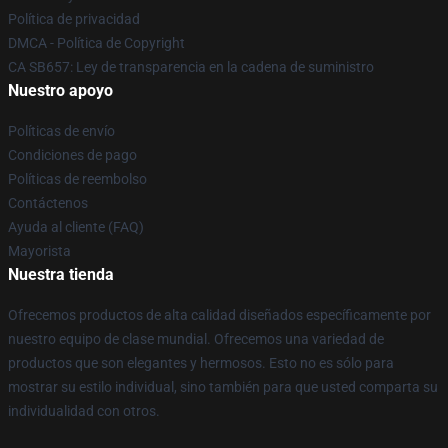
Política de privacidad
DMCA - Política de Copyright
CA SB657: Ley de transparencia en la cadena de suministro
Nuestro apoyo
Políticas de envío
Condiciones de pago
Políticas de reembolso
Contáctenos
Ayuda al cliente (FAQ)
Mayorista
Nuestra tienda
Ofrecemos productos de alta calidad diseñados específicamente por
nuestro equipo de clase mundial. Ofrecemos una variedad de
productos que son elegantes y hermosos. Esto no es sólo para
mostrar su estilo individual, sino también para que usted comparta su
individualidad con otros.