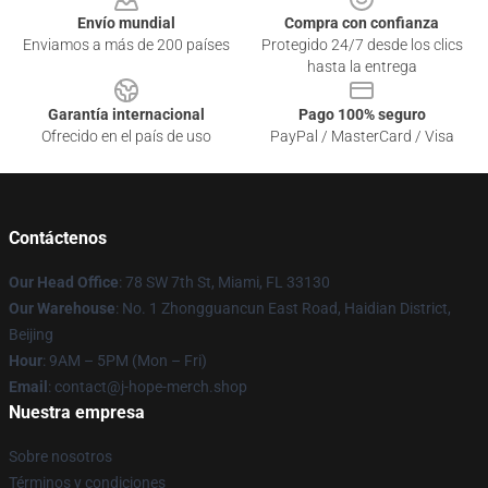
Envío mundial
Compra con confianza
Enviamos a más de 200 países
Protegido 24/7 desde los clics
hasta la entrega
Garantía internacional
Pago 100% seguro
Ofrecido en el país de uso
PayPal / MasterCard / Visa
Contáctenos
Our Head Office
: 78 SW 7th St, Miami, FL 33130
Our Warehouse
: No. 1 Zhongguancun East Road, Haidian District,
Beijing
Hour
: 9AM – 5PM (Mon – Fri)
Email
: contact@j-hope-merch.shop
Nuestra empresa
Sobre nosotros
Términos y condiciones