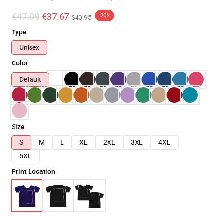
€47.09
€37.67
-20%
$40.95
Type
Unisex
Color
Default
Size
S
M
L
XL
2XL
3XL
4XL
5XL
Print Location