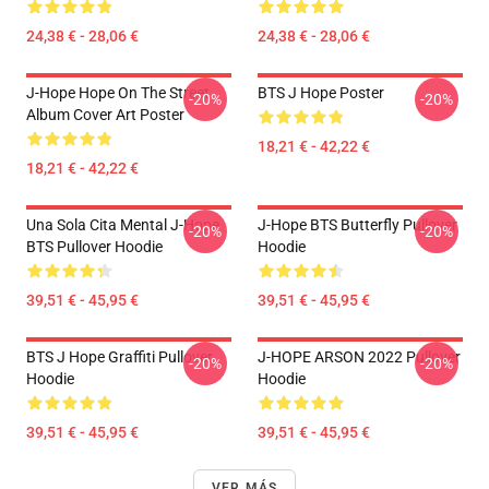
24,38 € - 28,06 €
24,38 € - 28,06 €
J-Hope Hope On The Street
BTS J Hope Poster
-20%
-20%
Album Cover Art Poster
18,21 € - 42,22 €
18,21 € - 42,22 €
Una Sola Cita Mental J-Hope
J-Hope BTS Butterfly Pullover
-20%
-20%
BTS Pullover Hoodie
Hoodie
39,51 € - 45,95 €
39,51 € - 45,95 €
BTS J Hope Graffiti Pullover
J-HOPE ARSON 2022 Pullover
-20%
-20%
Hoodie
Hoodie
39,51 € - 45,95 €
39,51 € - 45,95 €
VER MÁS