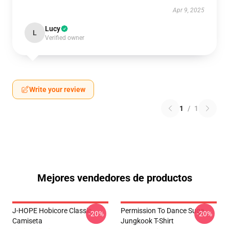
Apr 9, 2025
Lucy
L
Verified owner
Write your review
1
/
1
Mejores vendedores de productos
J-HOPE Hobicore Classic
Permission To Dance Suga
-20%
-20%
Camiseta
Jungkook T-Shirt