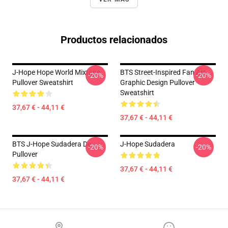
Productos relacionados
J-Hope Hope World Mixtape
BTS Street-Inspired Fan Art
-20%
-20%
Pullover Sweatshirt
Graphic Design Pullover
Sweatshirt
37,67 € - 44,11 €
37,67 € - 44,11 €
BTS J-Hope Sudadera De
J-Hope Sudadera
-20%
-20%
Pullover
37,67 € - 44,11 €
37,67 € - 44,11 €
Footer