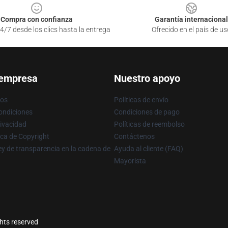
Compra con confianza
Garantía internacional
4/7 desde los clics hasta la entrega
Ofrecido en el país de us
 empresa
Nuestro apoyo
ros
Políticas de envío
ondiciones
Condiciones de pago
rivacidad
Políticas de reembolso
ica de Copyright
Contáctenos
y de transparencia en la cadena de
Ayuda al cliente (FAQ)
Mayorista
ghts reserved