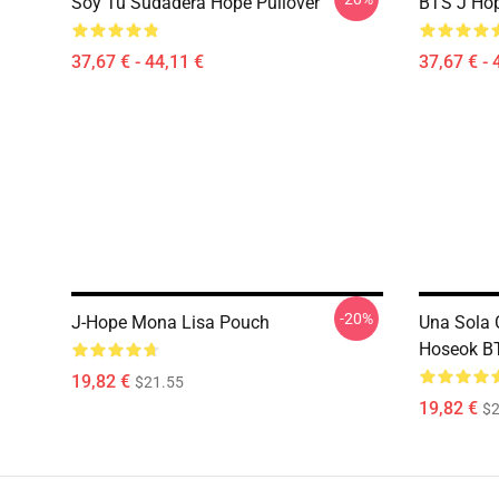
Soy Tu Sudadera Hope Pullover
BTS J Hop
37,67 € - 44,11 €
37,67 € - 
-20%
J-Hope Mona Lisa Pouch
Una Sola 
Hoseok B
19,82 €
$21.55
19,82 €
$2
Footer