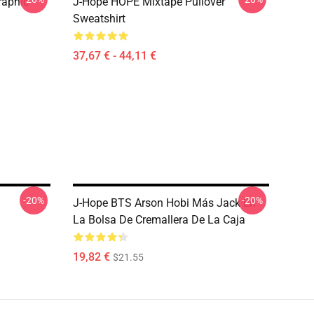
raphic
J-Hope HOPE Mixtape Pullover
Sweatshirt
37,67 € - 44,11 €
-20%
-20%
J-Hope BTS Arson Hobi Más Jack En
La Bolsa De Cremallera De La Caja
19,82 €
$21.55