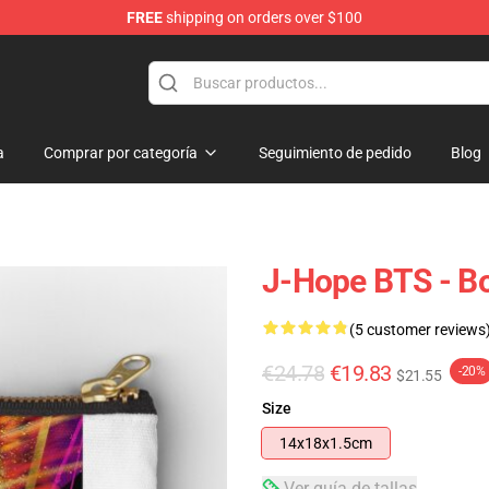
FREE
shipping on orders over $100
a
Comprar por categoría
Seguimiento de pedido
Blog
J-Hope BTS - Bo
(5 customer reviews
€24.78
€19.83
-20%
$21.55
Size
14x18x1.5cm
Ver guía de tallas