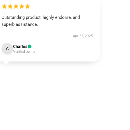
Outstanding product, highly endorse, and
superb assistance.
Apr 11, 2025
Charles
C
Verified owner