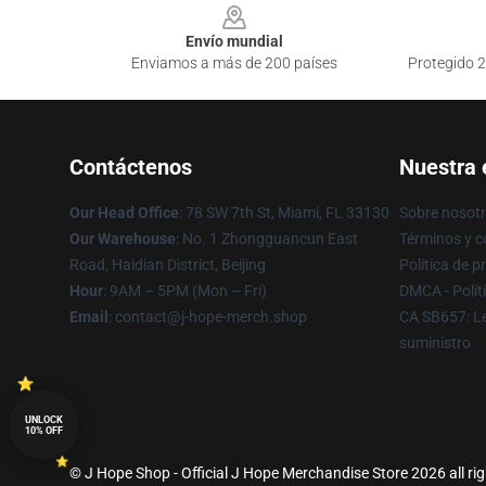
Envío mundial
Enviamos a más de 200 países
Protegido 2
Contáctenos
Nuestra
Our Head Office
: 78 SW 7th St, Miami, FL 33130
Sobre nosot
Our Warehouse
: No. 1 Zhongguancun East
Términos y c
Road, Haidian District, Beijing
Política de p
Hour
: 9AM – 5PM (Mon – Fri)
DMCA - Polít
Email
: contact@j-hope-merch.shop
CA SB657: Le
suministro
UNLOCK
10% OFF
© J Hope Shop - Official J Hope Merchandise Store 2026 all ri