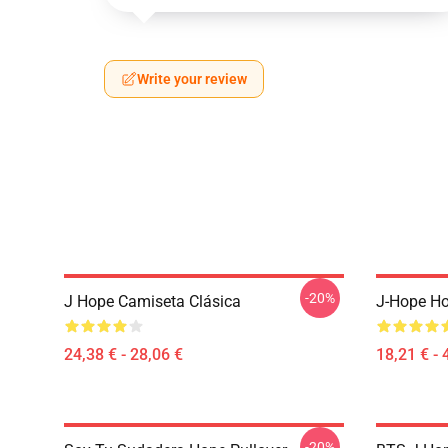
Write your review
-20%
J Hope Camiseta Clásica
J-Hope Ho
24,38 € - 28,06 €
18,21 € - 
-20%