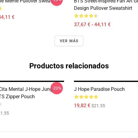
e Meme Pullover Sweatshirt
BTS Street-Inspired Fan Art G
Design Pullover Sweatshirt
44,11 €
37,67 € - 44,11 €
VER MÁS
Productos relacionados
-20%
Cita Mental J-Hope Jung
J Hope Paradise Pouch
TS Zipper Pouch
19,82 €
$21.55
1.55