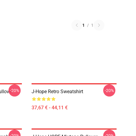
1
/
1
-20%
-20%
llover
J-Hope Retro Sweatshirt
37,67 € - 44,11 €
-20%
-20%