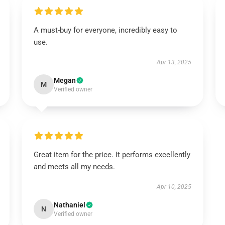
A must-buy for everyone, incredibly easy to
use.
Apr 13, 2025
Megan
M
Verified owner
Great item for the price. It performs excellently
and meets all my needs.
Apr 10, 2025
Nathaniel
N
Verified owner