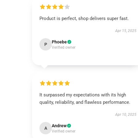
Product is perfect, shop delivers super fast.
Apr 15, 2025
Phoebe
P
Verified owner
It surpassed my expectations with its high
quality, reliability, and flawless performance.
Apr 10, 2025
Andrew
A
Verified owner