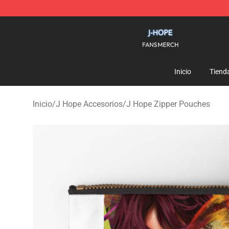
J Hope Shop - Official J Hope Merchandise Store
Inicio
Tiend
Inicio
/
J Hope Accesorios
/
J Hope Zipper Pouches