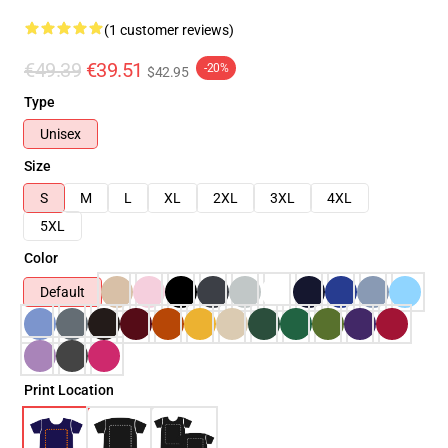
(1 customer reviews)
€49.39
€39.51
-20%
$42.95
Type
Unisex
Size
S
M
L
XL
2XL
3XL
4XL
5XL
Color
Default
Print Location