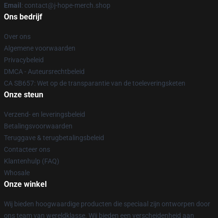
Email
: contact@j-hope-merch.shop
Ons bedrijf
Over ons
Algemene voorwaarden
Privacybeleid
DMCA - Auteursrechtbeleid
CA SB657: Wet op de transparantie van de toeleveringsketen
Onze steun
Verzend- en leveringsbeleid
Betalingsvoorwaarden
Teruggave & terugbetalingsbeleid
Contacteer ons
Klantenhulp (FAQ)
Whosale
Onze winkel
Wij bieden hoogwaardige producten die speciaal zijn ontworpen door
ons team van wereldklasse. Wij bieden een verscheidenheid aan