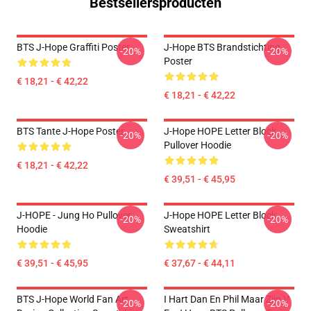
Bestsellersproducten
BTS J-Hope Graffiti Poster
J-Hope BTS Brandstichting
-20%
-20%
Poster
€ 18,21 - € 42,22
€ 18,21 - € 42,22
BTS Tante J-Hope Poster
J-Hope HOPE Letter Block
-20%
-20%
Pullover Hoodie
€ 18,21 - € 42,22
€ 39,51 - € 45,95
J-HOPE - Jung Ho Pullover
J-Hope HOPE Letter Block
-20%
-20%
Hoodie
Sweatshirt
€ 39,51 - € 45,95
€ 37,67 - € 44,11
BTS J-Hope World Fan Art
I Hart Dan En Phil Maar Zijn V
-20%
-20%