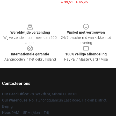
€ 39,51 - € 45,95
Footer
Wereldwijde verzending
Winkel met vertrouwen
Wij verzenden naar meer dan 200
24/7 beschermd van klikken tot
landen
levering
Internationale garantie
100% veilige afhandeling
Aangeboden in het gebruiksland
PayPal / MasterCard / Visa
Contacteer ons
Our Head Office
: 78 SW 7th St, Miami, FL 33130
Our Warehouse
: No. 1 Zhongguancun East Road, Haidian District,
Beijing
Hour
: 9AM – 5PM (Mon – Fri)