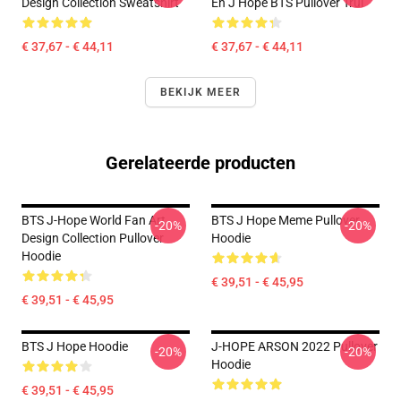
Design Collection Sweatshirt
En J Hope BTS Pullover Trui
€ 37,67 - € 44,11
€ 37,67 - € 44,11
BEKIJK MEER
Gerelateerde producten
BTS J-Hope World Fan Art
BTS J Hope Meme Pullover
-20%
-20%
Design Collection Pullover
Hoodie
Hoodie
€ 39,51 - € 45,95
€ 39,51 - € 45,95
BTS J Hope Hoodie
J-HOPE ARSON 2022 Pullover
-20%
-20%
Hoodie
€ 39,51 - € 45,95