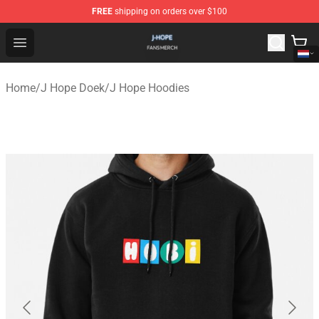
FREE
shipping on orders over $100
J Hope Shop - Official J Hope Merchandise Store
Open menu
Home
/
J Hope Doek
/
J Hope Hoodies