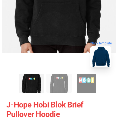
blank template
J-Hope Hobi Blok Brief
Pullover Hoodie