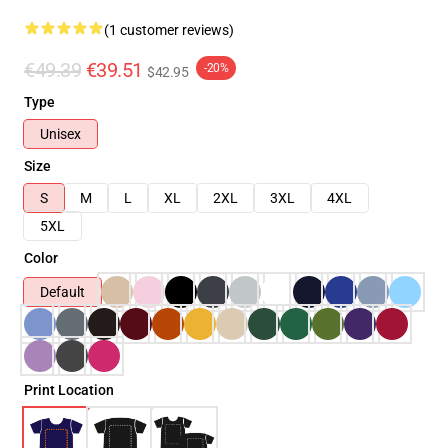
(1 customer reviews)
€49.39
€39.51
-20%
$42.95
Type
Unisex
Size
S
M
L
XL
2XL
3XL
4XL
5XL
Color
Default
Print Location