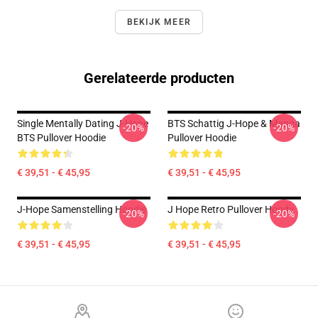
BEKIJK MEER
Gerelateerde producten
Single Mentally Dating J-Hope
BTS Schattig J-Hope & Manga
-20%
-20%
BTS Pullover Hoodie
Pullover Hoodie
€ 39,51 - € 45,95
€ 39,51 - € 45,95
J-Hope Samenstelling Hoodie
J Hope Retro Pullover Hoody
-20%
-20%
€ 39,51 - € 45,95
€ 39,51 - € 45,95
Footer