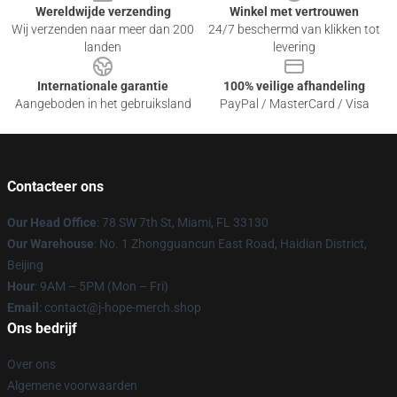
Wereldwijde verzending
Winkel met vertrouwen
Wij verzenden naar meer dan 200
24/7 beschermd van klikken tot
landen
levering
Internationale garantie
100% veilige afhandeling
Aangeboden in het gebruiksland
PayPal / MasterCard / Visa
Contacteer ons
Our Head Office
: 78 SW 7th St, Miami, FL 33130
Our Warehouse
: No. 1 Zhongguancun East Road, Haidian District,
Beijing
Hour
: 9AM – 5PM (Mon – Fri)
Email
: contact@j-hope-merch.shop
Ons bedrijf
Over ons
Algemene voorwaarden