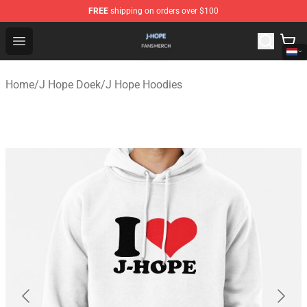
FREE
shipping on orders over $100
J Hope Shop - Official J Hope Merchandise Store
Open menu
Home
/
J Hope Doek
/
J Hope Hoodies