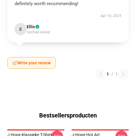
definitely worth recommending!
Apr 10, 2025
Ellis
E
Verified owner
Write your review
1
/
1
Bestsellersproducten
J Hope Klassieke T-Shirt
J-Hope Hot Art