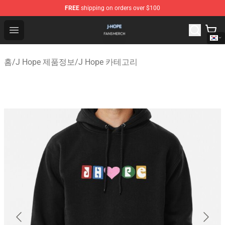
FREE
shipping on orders over $100
J Hope Shop - Official J Hope Merchandise Store
Open menu
홈
/
J Hope 제품정보
/
J Hope 카테고리