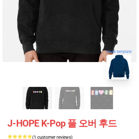
blank template
J-HOPE K-Pop 풀 오버 후드
(1 customer reviews)