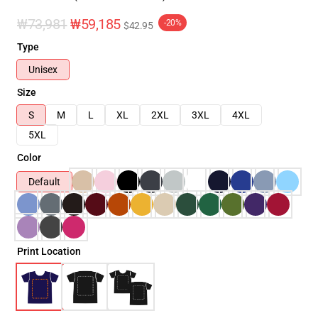
₩73,981
₩59,185
-20%
$42.95
Type
Unisex
Size
S
M
L
XL
2XL
3XL
4XL
5XL
Color
Default
Print Location