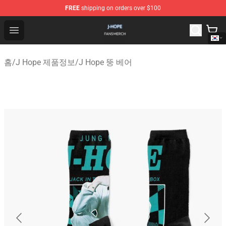
FREE
shipping on orders over $100
J Hope Shop - Official J Hope Merchandise Store
Open menu
홈
/
J Hope 제품정보
/
J Hope 뚱 베어