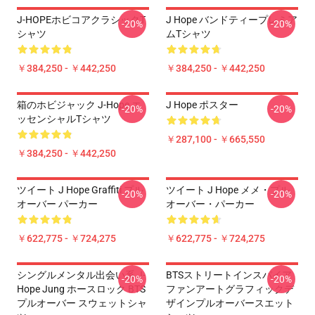
J-HOPEホビコアクラシックT
J Hope バンドティープレミア
-20%
-20%
シャツ
ムTシャツ
￥384,250 - ￥442,250
￥384,250 - ￥442,250
箱のホビジャック J-Hope エ
J Hope ポスター
-20%
-20%
ッセンシャルTシャツ
￥287,100 - ￥665,550
￥384,250 - ￥442,250
ツイート J Hope Graffiti プル
ツイート J Hope メメ・プル
-20%
-20%
オーバー パーカー
オーバー・パーカー
￥622,775 - ￥724,275
￥622,775 - ￥724,275
シングルメンタル出会い系 J-
BTSストリートインスパイア
-20%
-20%
Hope Jung ホースロック BTS
ファンアートグラフィックデ
プルオーバー スウェットシャ
ザインプルオーバースエット