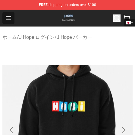
FREE
shipping on orders over $100
J Hope Shop - Official J Hope Merchandise Store
Open menu
ホーム
/
J Hope ログイン
/
J Hope パーカー