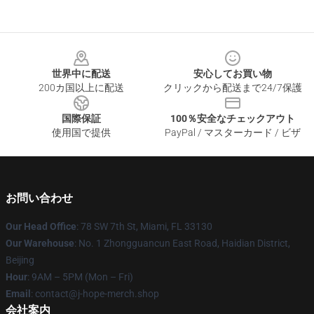
Footer
世界中に配送
安心してお買い物
200カ国以上に配送
クリックから配送まで24/7保護
国際保証
100％安全なチェックアウト
使用国で提供
PayPal / マスターカード / ビザ
お問い合わせ
Our Head Office
: 78 SW 7th St, Miami, FL 33130
Our Warehouse
: No. 1 Zhongguancun East Road, Haidian District,
Beijing
Hour
: 9AM – 5PM (Mon – Fri)
Email
: contact@j-hope-merch.shop
会社案内