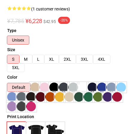
(1 customer reviews)
¥7,785
¥6,228
-20%
$42.95
Type
Unisex
Size
S
M
L
XL
2XL
3XL
4XL
5XL
Color
Default
Print Location