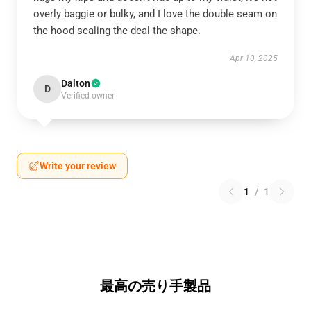
overly baggie or bulky, and I love the double seam on
the hood sealing the deal the shape.
Apr 10, 2025
Dalton
D
Verified owner
Write your review
1
/
1
最高の売り手製品