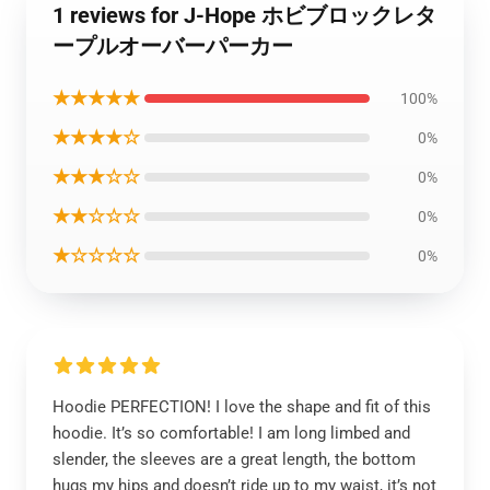
1 reviews for J-Hope ホビブロックレタ
ープルオーバーパーカー
★★★★★
100%
★★★★☆
0%
★★★☆☆
0%
★★☆☆☆
0%
★☆☆☆☆
0%
Hoodie PERFECTION! I love the shape and fit of this
hoodie. It’s so comfortable! I am long limbed and
slender, the sleeves are a great length, the bottom
hugs my hips and doesn’t ride up to my waist, it’s not