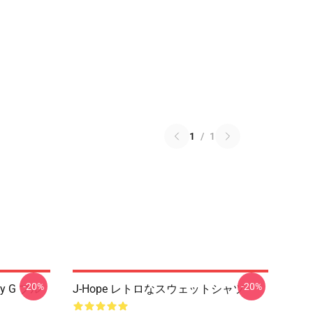
1
/
1
-20%
-20%
y G プル
J-Hope レトロなスウェットシャツ