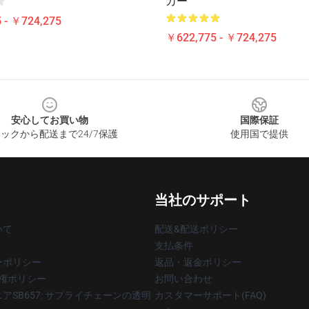
カー
 - ￥724,275
￥622,775 - ￥724,275
安心してお買い物
国際保証
ックから配送まで24/7保護
使用国で提供
当社のサポート
いて
配送&配送ポリシー
支払条件
ーポリシー
返品・返金ポリシー
著作権ポリシー
お問い合わせ
アSB657: サプライチェーンの透明
カスタマーサポート(FAQ)