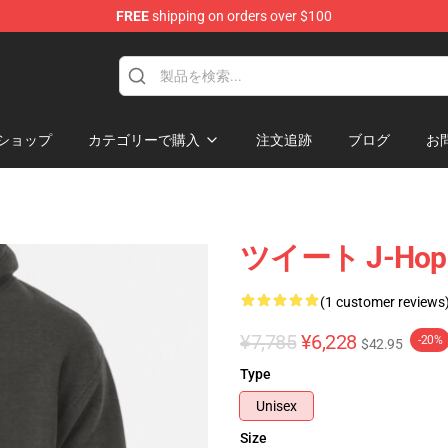
FREE
shipping on orders over $100
ショップ
カテゴリーで購入
注文追跡
ブログ
お
ツイート J-H
(1 customer reviews
¥7,785
¥6,228
-20%
$42.95
Type
Unisex
Size