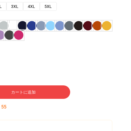
L
3XL
4XL
5XL
カートに追加
:
54