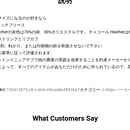
説明
2サイズになるのが好きなら
トンリッチフリース
therの灰色は70%の綿、30%ポリエステルです。 チャコール Heather
ストリングとリブカフ
漂白剤、転がり、または印刷物の鉄を乾燥させないで下さい
の基準に従って評価されます。
ットンイニシアチブで綿の農業の実践を改善することを約束メーカーか
によって、すべてのアイテムがあなただけのために作られているので、
KU
:
152413875-US-t-shirt-mhoodie-DEFAULT
カテゴリー
:
J Hope パーカ
What Customers Say