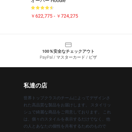
オーバー Hoodie
￥622,775 - ￥724,275
100％安全なチェックアウト
PayPal / マスターカード / ビザ
私達の店
世界トップクラスのチームによってデザインさ
れた高品質な製品をお届けします。 スタイリッ
シュで綺麗な商品をご用意しております。 これ
は、個々のスタイルを表示するだけでなく、他
の人とあなたの個性を共有するためのもので