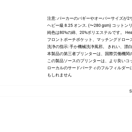
注意: パーカーのバギーやオーバーサイズが
ヘビー級 8.25 オンス. (〜280 gsm) コッ
純色は80%の綿、20%ポリエステルです。 Hea
フロントポーチポケット、マッチングドロー
洗浄の指示: 手か機械洗浄風邪。 きれい、
本製品の第三者プリンターは、国際労働機関
この製品ソースのプリンターは、より良いコ
ローカルのサードパーティのフルフィルダー
もしれません
S