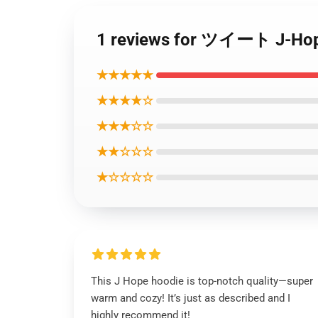
1 reviews for ツイート 
★★★★★
★★★★☆
★★★☆☆
★★☆☆☆
★☆☆☆☆
This J Hope hoodie is top-notch quality—super
warm and cozy! It’s just as described and I
highly recommend it!