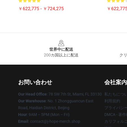
￥622,775 - ￥724,275
￥622,775
Footer
世界中に配送
200カ国以上に配送
クリ
お問い合わせ
会社案内
Our Head Office
: 78 SW 7th St, Miami, FL 33130
私たちにつ
Our Warehouse
: No. 1 Zhongguancun East
利用規約
Road, Haidian District, Beijing
プライバシ
Hour
: 9AM – 5PM (Mon – Fri)
DMCA - 
Email
: contact@j-hope-merch.shop
カリフォルニ