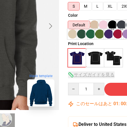
S
M
L
XL
2X
Color
Default
Print Location
サイズガイドを見る
blank template
Quantity
このセールはあと
01
:
00
Deliver to United States