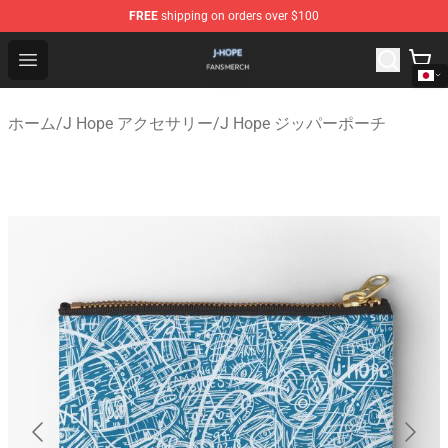
FREE
shipping on orders over $100
J Hope Shop - Official J Hope Merchandise Store
Open menu
ホーム
/
J Hope アクセサリー
/
J Hope ジッパーポーチ