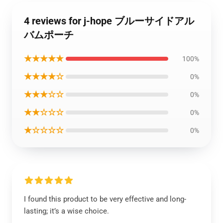
4 reviews for j-hope ブルーサイドアル
バムポーチ
★★★★★
100%
★★★★☆
0%
★★★☆☆
0%
★★☆☆☆
0%
★☆☆☆☆
0%
I found this product to be very effective and long-
lasting; it’s a wise choice.