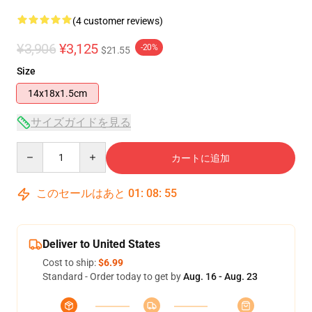
(4 customer reviews)
¥3,906
¥3,125
-20%
$21.55
Size
14x18x1.5cm
サイズガイドを見る
Quantity
カートに追加
このセールはあと
01
:
08
:
55
Deliver to United States
Cost to ship:
$6.99
Standard - Order today to get by
Aug. 16 - Aug. 23