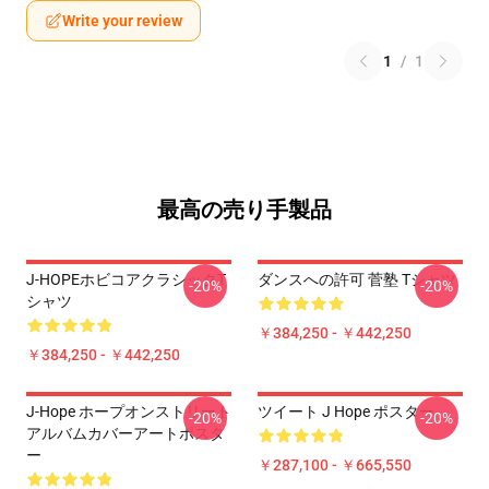
Write your review
1
/
1
最高の売り手製品
J-HOPEホビコアクラシックT
ダンスへの許可 菅塾 Tシャツ
-20%
-20%
シャツ
￥384,250 - ￥442,250
￥384,250 - ￥442,250
J-Hope ホープオンストリート
ツイート J Hope ポスター
-20%
-20%
アルバムカバーアートポスタ
ー
￥287,100 - ￥665,550