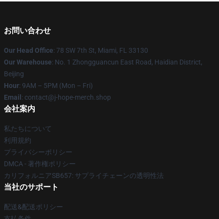
お問い合わせ
Our Head Office
: 78 SW 7th St, Miami, FL 33130
Our Warehouse
: No. 1 Zhongguancun East Road, Haidian District,
Beijing
Hour
: 9AM – 5PM (Mon – Fri)
Email
: contact@j-hope-merch.shop
会社案内
私たちについて
利用規約
プライバシーポリシー
DMCA - 著作権ポリシー
カリフォルニアSB657: サプライチェーンの透明性法
当社のサポート
配送&配送ポリシー
支払条件