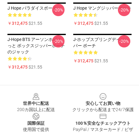
J Hope パラダイスポーチ
J Hope マングジッパーポーチ
-20%
-20%
￥312,475
$21.55
￥312,475
$21.55
J-Hope BTS アーソンホビ も
J-ホップスプリングデイジッ
-20%
-20%
っと ボックスジッパーポーチ
パー ポーチ
のジャック
￥312,475
$21.55
￥312,475
$21.55
Footer
世界中に配送
安心してお買い物
200カ国以上に配送
クリックから配送まで24/7保護
国際保証
100％安全なチェックアウト
使用国で提供
PayPal / マスターカード / ビザ