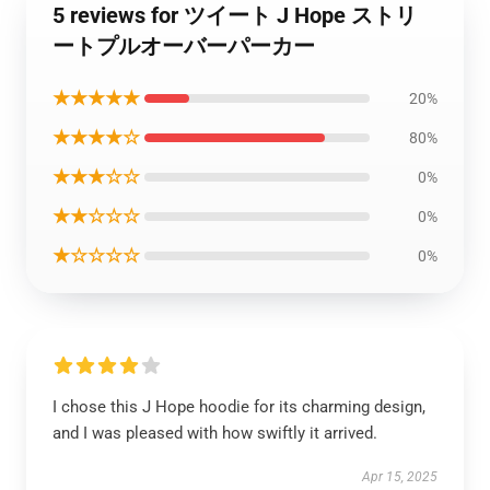
5 reviews for ツイート J Hope ストリ
ートプルオーバーパーカー
★★★★★
20%
★★★★☆
80%
★★★☆☆
0%
★★☆☆☆
0%
★☆☆☆☆
0%
I chose this J Hope hoodie for its charming design,
and I was pleased with how swiftly it arrived.
Apr 15, 2025