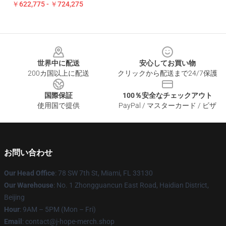
￥622,775 - ￥724,275
Footer
世界中に配送
安心してお買い物
200カ国以上に配送
クリックから配送まで24/7保護
国際保証
100％安全なチェックアウト
使用国で提供
PayPal / マスターカード / ビザ
お問い合わせ
Our Head Office
: 78 SW 7th St, Miami, FL 33130
Our Warehouse
: No. 1 Zhongguancun East Road, Haidian District,
Beijing
Hour
: 9AM – 5PM (Mon – Fri)
Email
: contact@j-hope-merch.shop