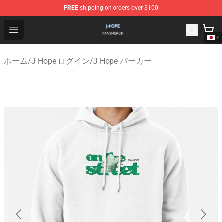
FREE
shipping on orders over $100
J Hope Shop - Official J Hope Merchandise Store
Open menu
ホーム
/
J Hope ログイン
/
J Hope パーカー