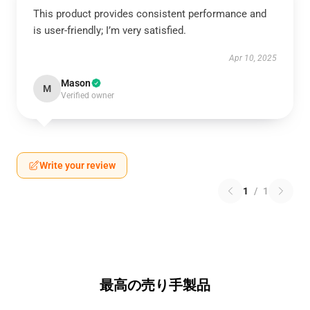
This product provides consistent performance and
is user-friendly; I’m very satisfied.
Apr 10, 2025
Mason
M
Verified owner
Write your review
1
/
1
最高の売り手製品