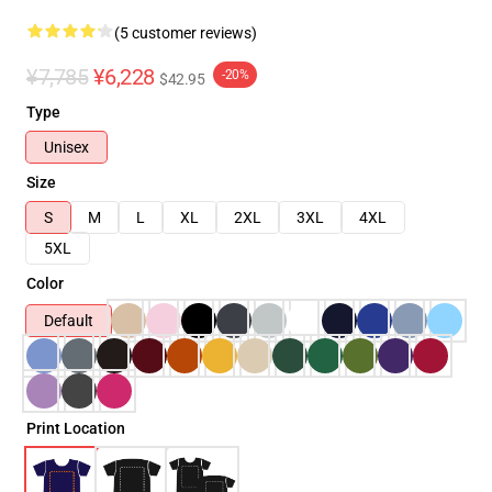
(5 customer reviews)
¥7,785
¥6,228
-20%
$42.95
Type
Unisex
Size
S
M
L
XL
2XL
3XL
4XL
5XL
Color
Default
Print Location