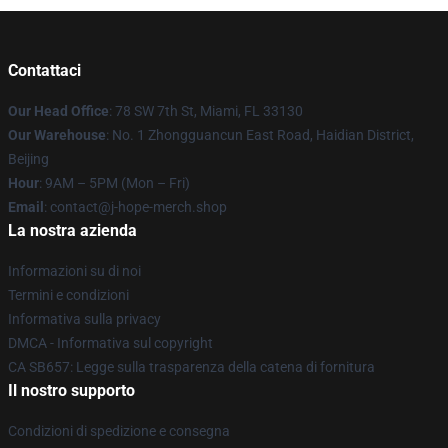
Contattaci
Our Head Office
: 78 SW 7th St, Miami, FL 33130
Our Warehouse
: No. 1 Zhongguancun East Road, Haidian District,
Beijing
Hour
: 9AM – 5PM (Mon – Fri)
Email
: contact@j-hope-merch.shop
La nostra azienda
Informazioni su di noi
Termini e condizioni
Informativa sulla privacy
DMCA - Informativa sul copyright
CA SB657: Legge sulla trasparenza della catena di fornitura
Il nostro supporto
Condizioni di spedizione e consegna