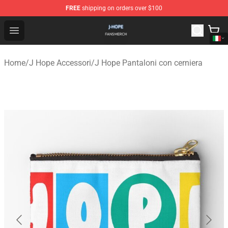
FREE
shipping on orders over $100
J Hope Shop - Official J Hope Merchandise Store
Open menu
Home
/
J Hope Accessori
/
J Hope Pantaloni con cerniera