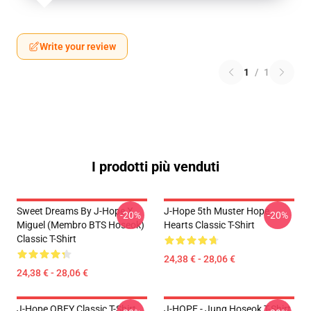
Write your review
1
/
1
I prodotti più venduti
Sweet Dreams By J-Hope X
J-Hope 5th Muster Hope
-20%
-20%
Miguel (membro BTS Hoseok)
Hearts Classic T-Shirt
Classic T-Shirt
24,38 € - 28,06 €
24,38 € - 28,06 €
J-Hope OBEY Classic T-Shirt
J-HOPE - Jung Hoseok T-Shirt