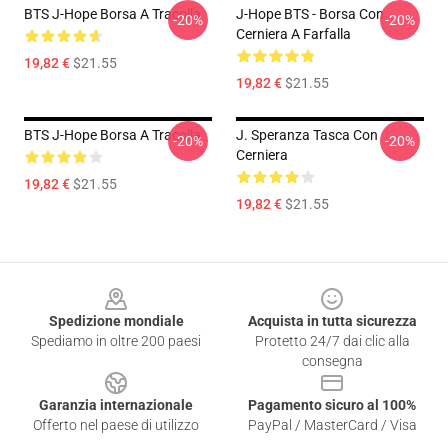
BTS J-Hope Borsa A Tracolla
J-Hope BTS - Borsa Con
-20%
-20%
Cerniera A Farfalla
19,82 €
$21.55
19,82 €
$21.55
BTS J-Hope Borsa A Tracolla
J. Speranza Tasca Con
-20%
-20%
Cerniera
19,82 €
$21.55
19,82 €
$21.55
Footer
Spedizione mondiale
Acquista in tutta sicurezza
Spediamo in oltre 200 paesi
Protetto 24/7 dai clic alla
consegna
Garanzia internazionale
Pagamento sicuro al 100%
Offerto nel paese di utilizzo
PayPal / MasterCard / Visa