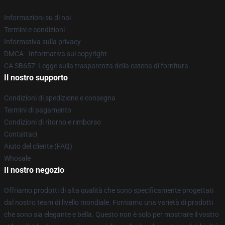
Informazioni su di noi
Termini e condizioni
Informativa sulla privacy
DMCA - Informativa sul copyright
CA SB657: Legge sulla trasparenza della catena di fornitura
Il nostro supporto
Condizioni di spedizione e consegna
Termini di pagamento
Condizioni di ritorno e rimborso
Contattaci
Aiuto del cliente (FAQ)
Whosale
Il nostro negozio
Offriamo prodotti di alta qualità che sono specificamente progettati
dal nostro team di livello mondiale. Forniamo una varietà di prodotti
che sono sia elegante e bella. Questo non è solo per mostrare il vostro