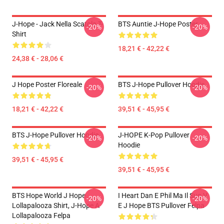
J-Hope - Jack Nella Scatola T-
BTS Auntie J-Hope Poster
-20%
-20%
Shirt
18,21 € - 42,22 €
24,38 € - 28,06 €
J Hope Poster Floreale
BTS J-Hope Pullover Hoodie
-20%
-20%
18,21 € - 42,22 €
39,51 € - 45,95 €
BTS J-Hope Pullover Hoodie
J-HOPE K-Pop Pullover
-20%
-20%
Hoodie
39,51 € - 45,95 €
39,51 € - 45,95 €
BTS Hope World J Hope
I Heart Dan E Phil Ma Il Suo V
-20%
-20%
Lollapalooza Shirt, J-Hope A
E J Hope BTS Pullover Felpa
Lollapalooza Felpa