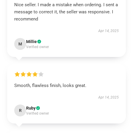
Nice seller. I made a mistake when ordering. I sent a
message to correct it, the seller was responsive. I
recommend
Apr 14, 2025
Millie
M
Verified owner
Smooth, flawless finish, looks great.
Apr 14, 2025
Ruby
R
Verified owner