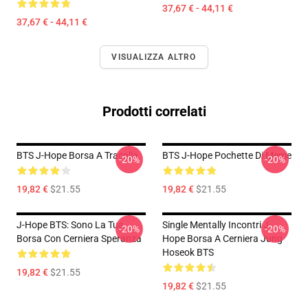
37,67 € - 44,11 €
37,67 € - 44,11 €
VISUALIZZA ALTRO
Prodotti correlati
BTS J-Hope Borsa A Tracolla
BTS J-Hope Pochette Di Meme
-20%
-20%
19,82 €
$21.55
19,82 €
$21.55
J-Hope BTS: Sono La Tua
Single Mentally Incontri J-
-20%
-20%
Borsa Con Cerniera Speranza
Hope Borsa A Cerniera Jung
Hoseok BTS
19,82 €
$21.55
19,82 €
$21.55