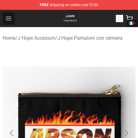
FREE
shipping on orders over $100
J Hope Shop - Official J Hope Merchandise Store
Open menu
Home
/
J Hope Accessori
/
J Hope Pantaloni con cerniera