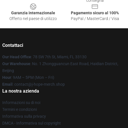
consegna
Garanzia internazionale
Pagamento sicuro al 100%
Offerto nel paese di utilizzo
PayPal / MasterCard / Visa
Contattaci
Our Head Office
: 78 SW 7th St, Miami, FL 33130
Our Warehouse
: No. 1 Zhongguancun East Road, Haidian District,
Beijing
Hour
: 9AM – 5PM (Mon – Fri)
Email
: contact@j-hope-merch.shop
La nostra azienda
Informazioni su di noi
Termini e condizioni
Informativa sulla privacy
DMCA - Informativa sul copyright