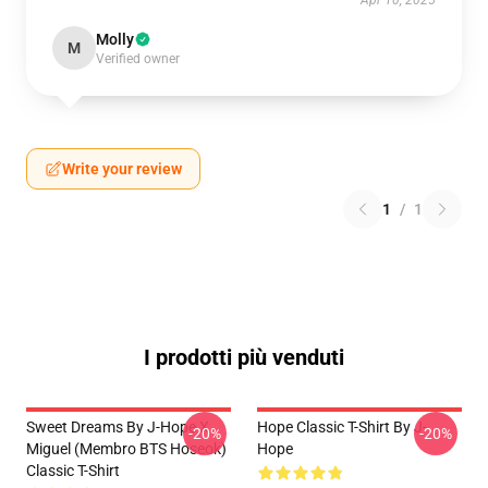
Apr 10, 2025
Molly
M
Verified owner
Write your review
1
/
1
I prodotti più venduti
Sweet Dreams By J-Hope X
Hope Classic T-Shirt By J-
-20%
-20%
Miguel (membro BTS Hoseok)
Hope
Classic T-Shirt