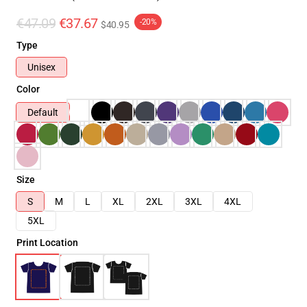
€47.09
€37.67
-20%
$40.95
Type
Unisex
Color
Default
Size
S
M
L
XL
2XL
3XL
4XL
5XL
Print Location