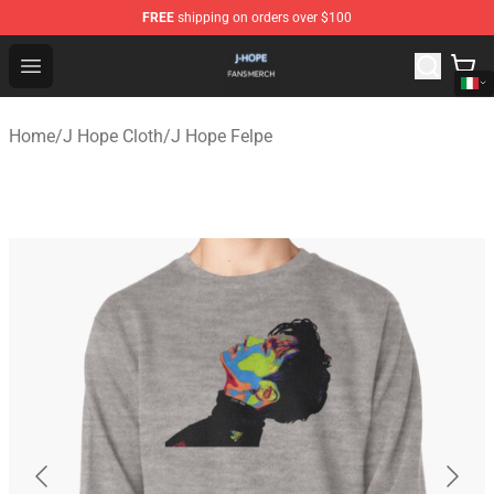
FREE
shipping on orders over $100
J Hope Shop - Official J Hope Merchandise Store
Open menu
Home
/
J Hope Cloth
/
J Hope Felpe