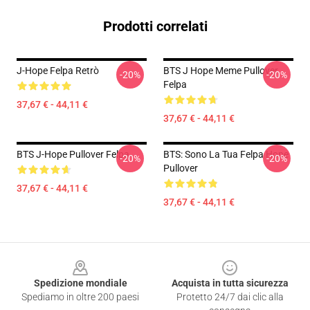
Prodotti correlati
J-Hope Felpa Retrò
BTS J Hope Meme Pullover
-20%
-20%
Felpa
37,67 € - 44,11 €
37,67 € - 44,11 €
BTS J-Hope Pullover Felpa
BTS: Sono La Tua Felpa Hope
-20%
-20%
Pullover
37,67 € - 44,11 €
37,67 € - 44,11 €
Footer
Spedizione mondiale
Acquista in tutta sicurezza
Spediamo in oltre 200 paesi
Protetto 24/7 dai clic alla