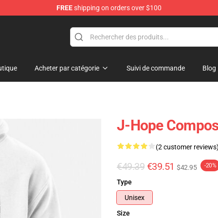
FREE
shipping on orders over $100
tique
Acheter par catégorie
Suivi de commande
Blog
J-Hope Composi
(2 customer reviews
€49.39
€39.51
-20%
$42.95
Type
Unisex
Size