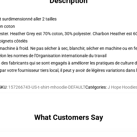
Description
surdimensionné aller 2 tailles
en coton
ester. Heather Grey est 70% coton, 30% polyester. Charbon Heather est 6
oignets côtelés
 machine à froid. Ne pas sécher à sec, blanchir, sécher en machine ou en fe
lon les normes de l'Organisation internationale du travail
des fabricants qui se sont engagés à améliorer les pratiques de culture du
ar votre fournisseur tiers local, il peut y avoir de légères variations dans 
SKU
:
157266743-US-t-shirt-mhoodie-DEFAULT
Catégories
:
J Hope Hoodie
What Customers Say