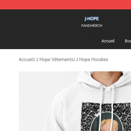
J Hope Shop - Official J Hope Merchandise Store
Accueil
Bou
Accueil
/
J Hope Vêtements
/
J Hope Hoodies