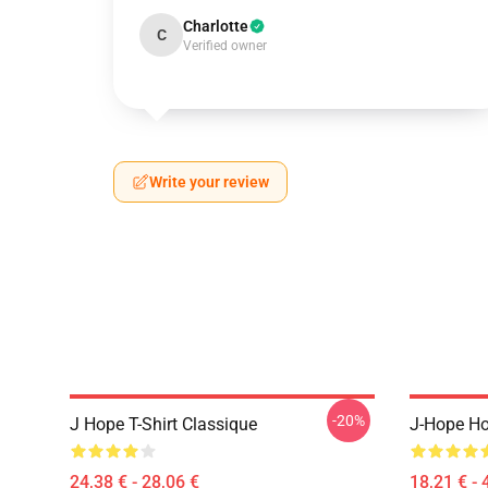
Charlotte
C
Verified owner
Write your review
-20%
J Hope T-Shirt Classique
J-Hope Ho
24,38 € - 28,06 €
18,21 € - 