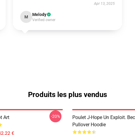
Apr 13, 2025
Melody
M
Verified owner
Produits les plus vendus
-20%
t Art
Poulet J-Hope Un Exploit. Be
Pullover Hoodie
42,22 €