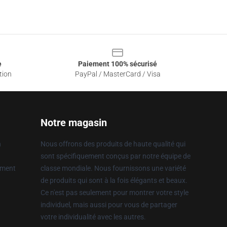
e
Paiement 100% sécurisé
tion
PayPal / MasterCard / Visa
Notre magasin
n
Nous offrons des produits de haute qualité qui
sont spécifiquement conçus par notre équipe de
ement
classe mondiale. Nous fournissons une variété
de produits qui sont à la fois élégants et beaux.
Ce n'est pas seulement pour montrer votre style
individuel, mais aussi pour vous de partager
votre individualité avec les autres.