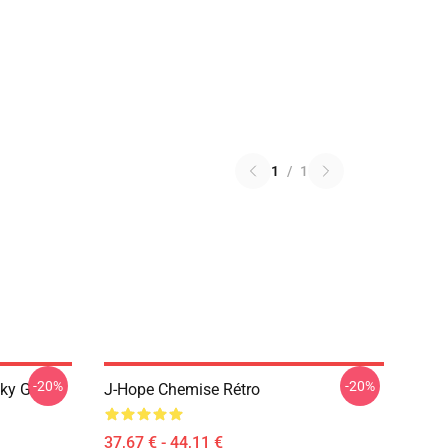
1
/
1
-20%
-20%
cky G
J-Hope Chemise Rétro
37,67 € - 44,11 €