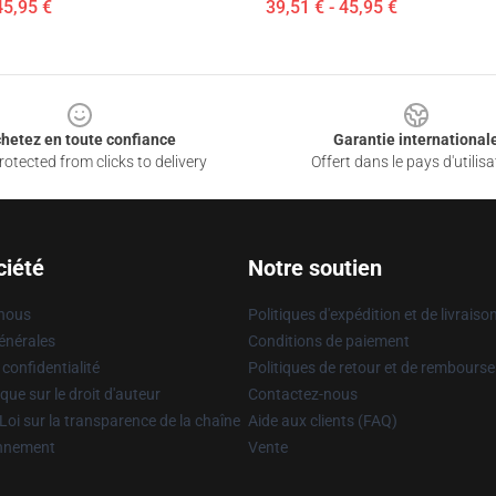
45,95 €
39,51 € - 45,95 €
hetez en toute confiance
Garantie international
otected from clicks to delivery
Offert dans le pays d'utilisa
ciété
Notre soutien
 nous
Politiques d'expédition et de livraiso
énérales
Conditions de paiement
 confidentialité
Politiques de retour et de rembours
que sur le droit d'auteur
Contactez-nous
Loi sur la transparence de la chaîne
Aide aux clients (FAQ)
onnement
Vente