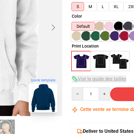
S
M
L
XL
2X
Color
Default
Print Location
Voir le guide des tailles
blank template
Quantity
Cette vente se termine 
Deliver to United States