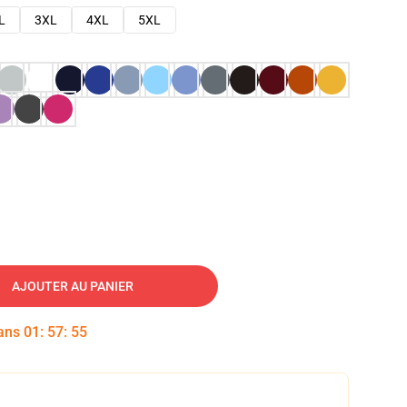
L
3XL
4XL
5XL
AJOUTER AU PANIER
dans
01
:
57
:
54