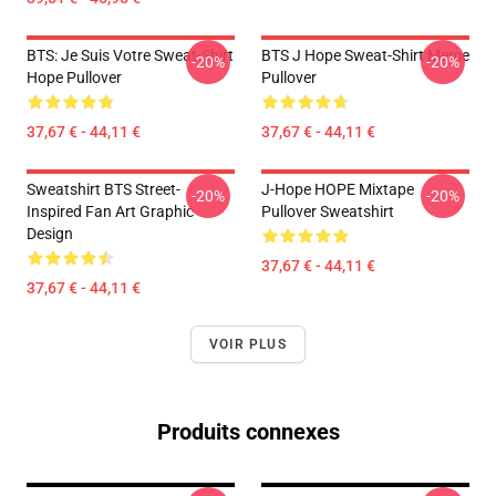
BTS: Je Suis Votre Sweat-Shirt
BTS J Hope Sweat-Shirt Meme
-20%
-20%
Hope Pullover
Pullover
37,67 € - 44,11 €
37,67 € - 44,11 €
Sweatshirt BTS Street-
J-Hope HOPE Mixtape
-20%
-20%
Inspired Fan Art Graphic
Pullover Sweatshirt
Design
37,67 € - 44,11 €
37,67 € - 44,11 €
VOIR PLUS
Produits connexes