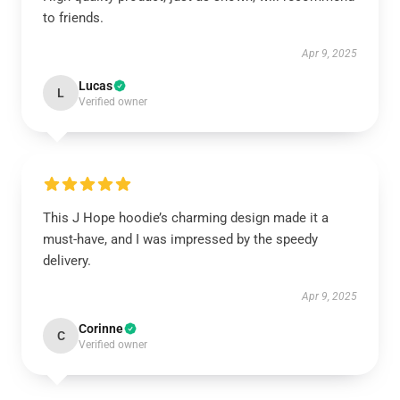
to friends.
Apr 9, 2025
Lucas
L
Verified owner
This J Hope hoodie’s charming design made it a
must-have, and I was impressed by the speedy
delivery.
Apr 9, 2025
Corinne
C
Verified owner