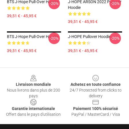
BTS J-Hope Pull-Over Hoodie
J-HOPE ARSON 2022 Pullover
-20%
-20%
Hoodie
39,51 € - 45,95 €
39,51 € - 45,95 €
BTS J-Hope Pull-Over Hoodie
J-HOPE Pullover Hoodie
-20%
-20%
39,51 € - 45,95 €
39,51 € - 45,95 €
Footer
Livraison mondiale
Achetez en toute confiance
Nous livrons dans plus de 200
24/7 Protected from clicks to
pays
delivery
Garantie internationale
Paiement 100% sécurisé
Offert dans le pays d'utilisation
PayPal / MasterCard / Visa