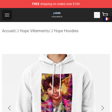
FREE
shipping on orders over $100
J Hope Shop - Official J Hope Merchandise Store
Open menu
Accueil
/
J Hope Vêtements
/
J Hope Hoodies