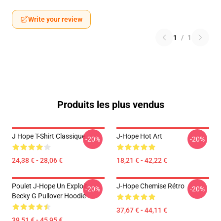
Write your review
1
/
1
Produits les plus vendus
J Hope T-Shirt Classique
J-Hope Hot Art
-20%
-20%
24,38 € - 28,06 €
18,21 € - 42,22 €
Poulet J-Hope Un Exploit.
J-Hope Chemise Rétro
-20%
-20%
Becky G Pullover Hoodie
37,67 € - 44,11 €
39,51 € - 45,95 €