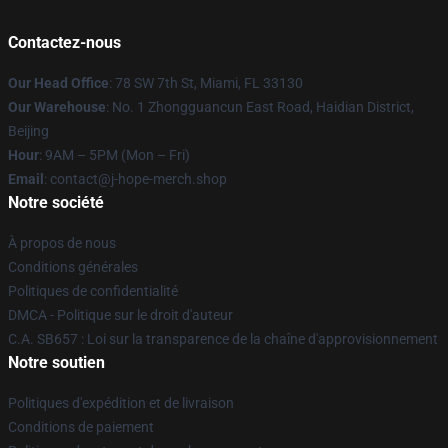
Contactez-nous
Our Head Office
: 78 SW 7th St, Miami, FL 33130
Our Warehouse
: No. 1 Zhongguancun East Road, Haidian District,
Beijing
Hour
: 9AM – 5PM (Mon – Fri)
Email
: contact@j-hope-merch.shop
Notre société
À propos de nous
Conditions générales
Politiques de confidentialité
DMCA - Politique sur le droit d'auteur
C.A. SB657 : Loi sur la transparence de la chaîne d'approvisionnement
Notre soutien
Politiques d'expédition et de livraison
Conditions de paiement