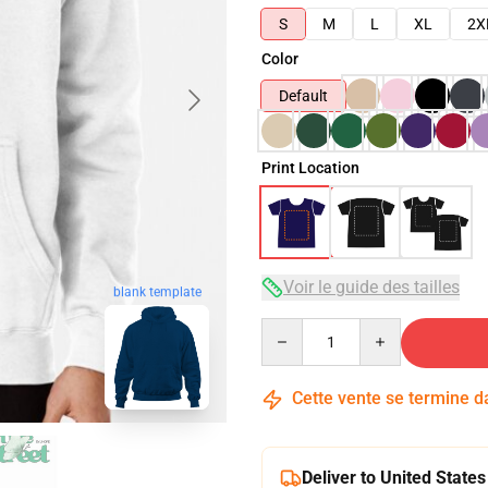
S
M
L
XL
2X
Color
Default
Print Location
Voir le guide des tailles
blank template
Quantity
Cette vente se termine 
Deliver to United States