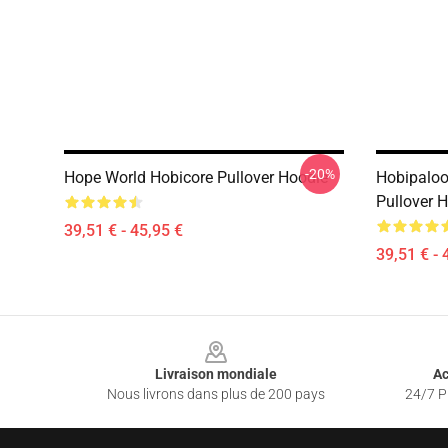
-20%
Hope World Hobicore Pullover Hoodie
Hobipaloo
Pullover 
39,51 € - 45,95 €
39,51 € - 
Footer
Livraison mondiale
Ac
Nous livrons dans plus de 200 pays
24/7 Pr