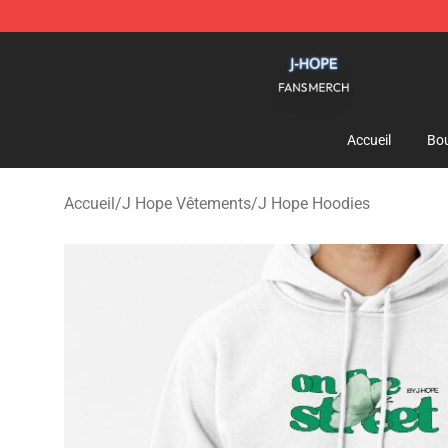
J Hope Shop - Official J Hope Merchandise Store
Accueil
Bou
Accueil
/
J Hope Vêtements
/
J Hope Hoodies