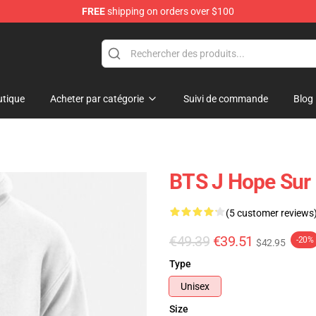
FREE
shipping on orders over $100
tique
Acheter par catégorie
Suivi de commande
Blog
BTS J Hope Sur 
(5 customer reviews
€49.39
€39.51
-20%
$42.95
Type
Unisex
Size