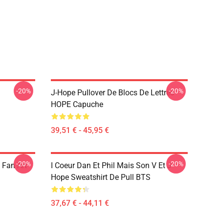
-20%
-20%
J-Hope Pullover De Blocs De Lettres
HOPE Capuche
39,51 € - 45,95 €
-20%
-20%
 Fan Art
I Coeur Dan Et Phil Mais Son V Et J
Hope Sweatshirt De Pull BTS
37,67 € - 44,11 €