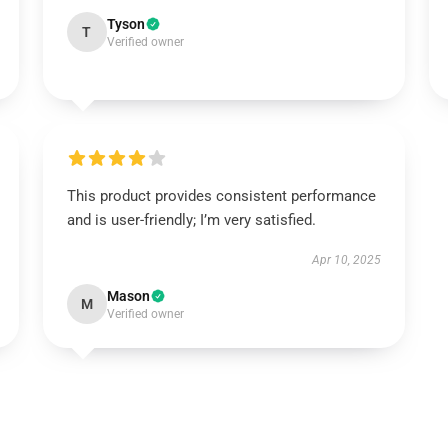
Tyson
T
Verified owner
This product provides consistent performance
and is user-friendly; I’m very satisfied.
Apr 10, 2025
Mason
M
Verified owner