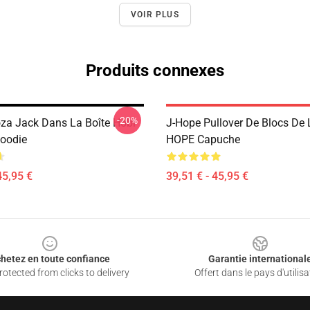
VOIR PLUS
Produits connexes
-20%
za Jack Dans La Boîte Hobi
J-Hope Pullover De Blocs De 
Hoodie
HOPE Capuche
45,95 €
39,51 € - 45,95 €
hetez en toute confiance
Garantie international
otected from clicks to delivery
Offert dans le pays d'utilisa