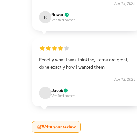
Apr 15, 2025
Rowan
R
Verified owner
Exactly what I was thinking, items are great,
done exactly how I wanted them
Apr 12, 2025
Jacob
J
Verified owner
Write your review