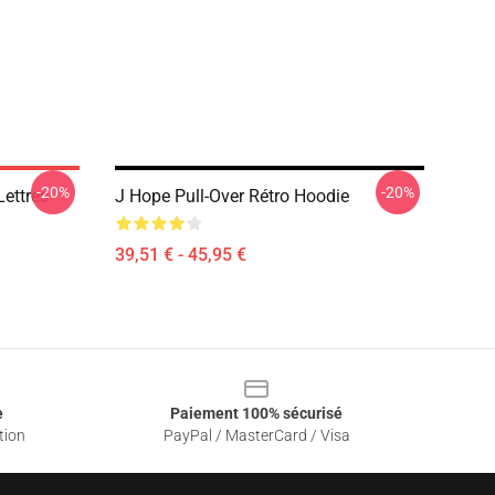
-20%
-20%
Lettres
J Hope Pull-Over Rétro Hoodie
39,51 € - 45,95 €
e
Paiement 100% sécurisé
tion
PayPal / MasterCard / Visa