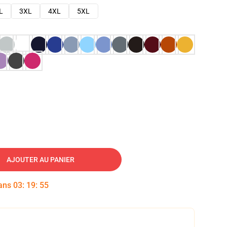
L
3XL
4XL
5XL
AJOUTER AU PANIER
dans
03
:
19
:
54