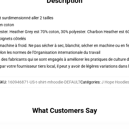
Description
surdimensionné aller 2 tailles
en coton
ester. Heather Grey est 70% coton, 30% polyester. Charbon Heather est 6
oignets côtelés
 machine à froid. Ne pas sécher à sec, blanchir, sécher en machine ou en fe
lon les normes de l'Organisation internationale du travail
des fabricants qui se sont engagés à améliorer les pratiques de culture du
ar votre fournisseur tiers local, il peut y avoir de légères variations dans 
SKU
:
160946871-US-t-shirt-mhoodie-DEFAULT
Catégories
:
J Hope Hoodie
What Customers Say