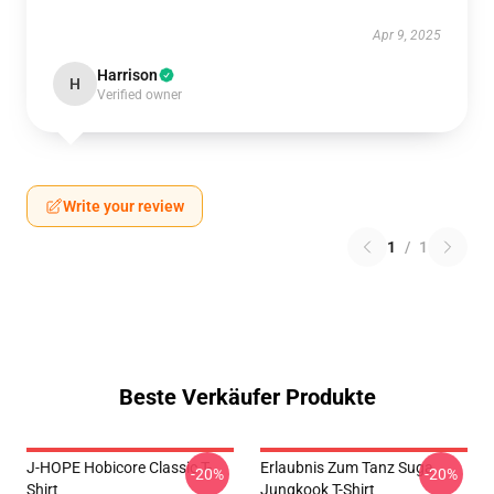
Apr 9, 2025
Harrison
H
Verified owner
Write your review
1
/
1
Beste Verkäufer Produkte
J-HOPE Hobicore Classic T-
Erlaubnis Zum Tanz Suga
-20%
-20%
Shirt
Jungkook T-Shirt