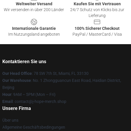
Weltweiter Versand
Kaufen Sie mit Vertrauen
Wir versenden in über 200 Länder
24/7 Schutz von Klicks bis zur
Lieferung
Internationale Garantie
100% Sicherer Checkout
Im Nutzungsland angeboten
PayPal / MasterCard / Visa
Kontaktieren Sie uns
Our Head Office
: 78 SW 7th St, Miami, FL 33130
Our Warehouse
: No. 1 Zhongguancun East Road, Haidian District,
Beijing
Hour
: 9AM – 5PM (Mon – Fri)
Email
: contact@j-hope-merch.shop
Unsere Firma
Über uns
Allgemeine Geschäftsbedingungen