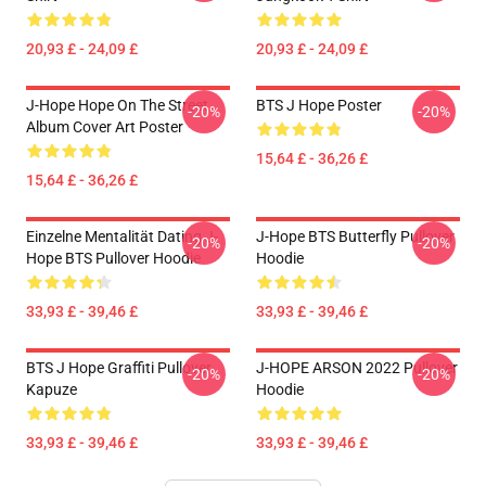
20,93 £ - 24,09 £
20,93 £ - 24,09 £
J-Hope Hope On The Street
BTS J Hope Poster
-20%
-20%
Album Cover Art Poster
15,64 £ - 36,26 £
15,64 £ - 36,26 £
Einzelne Mentalität Dating J-
J-Hope BTS Butterfly Pullover
-20%
-20%
Hope BTS Pullover Hoodie
Hoodie
33,93 £ - 39,46 £
33,93 £ - 39,46 £
BTS J Hope Graffiti Pullover
J-HOPE ARSON 2022 Pullover
-20%
-20%
Kapuze
Hoodie
33,93 £ - 39,46 £
33,93 £ - 39,46 £