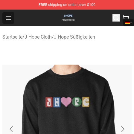
FREE
shipping on orders over $100
J Hope Shop - Official J Hope Merchandise Store
Open menu
Startseite
/
J Hope Cloth
/
J Hope Süßigkeiten