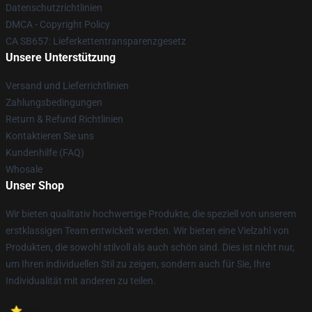
Datenschutzrichtlinien
DMCA - Copyright Policy
CA SB657: Lieferkettentransparenzgesetz
Unsere Unterstützung
Versand und Lieferrichtlinien
Zahlungsbedingungen
Return & Refund Richtlinien
Kontaktieren Sie uns
Kundenhilfe (FAQ)
Whosale
Unser Shop
Wir bieten qualitativ hochwertige Produkte, die speziell von unserem
erstklassigen Team entwickelt werden. Wir bieten eine Vielzahl von
Produkten, die sowohl stilvoll als auch schön sind. Dies ist nicht nur,
um Ihren individuellen Stil zu zeigen, sondern auch für Sie, Ihre
Individualität mit anderen zu teilen.