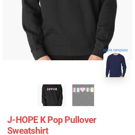
blank template
J-HOPE K Pop Pullover
Sweatshirt