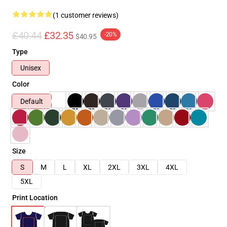
(1 customer reviews)
£40.44
£32.35
-20%
$40.95
Type
Unisex
Color
Default
Size
S
M
L
XL
2XL
3XL
4XL
5XL
Print Location