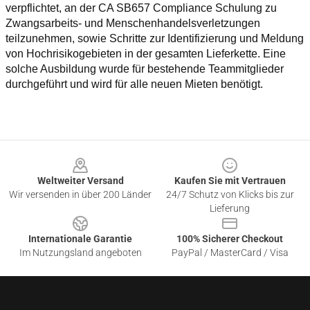
verpflichtet, an der CA SB657 Compliance Schulung zu 
Zwangsarbeits- und Menschenhandelsverletzungen 
teilzunehmen, sowie Schritte zur Identifizierung und Meldung 
von Hochrisikogebieten in der gesamten Lieferkette. Eine 
solche Ausbildung wurde für bestehende Teammitglieder 
durchgeführt und wird für alle neuen Mieten benötigt.
Footer
Weltweiter Versand
Kaufen Sie mit Vertrauen
Wir versenden in über 200 Länder
24/7 Schutz von Klicks bis zur
Lieferung
Internationale Garantie
100% Sicherer Checkout
Im Nutzungsland angeboten
PayPal / MasterCard / Visa