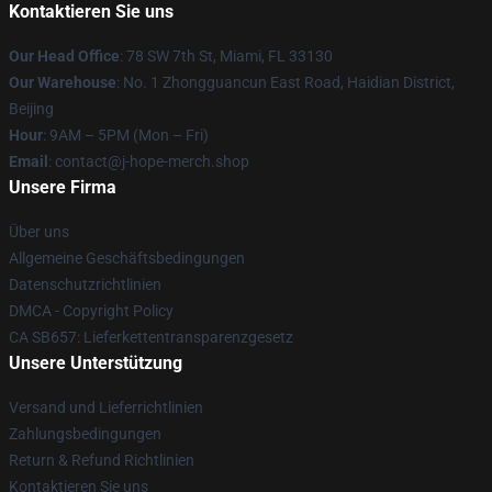
Kontaktieren Sie uns
Our Head Office
: 78 SW 7th St, Miami, FL 33130
Our Warehouse
: No. 1 Zhongguancun East Road, Haidian District,
Beijing
Hour
: 9AM – 5PM (Mon – Fri)
Email
: contact@j-hope-merch.shop
Unsere Firma
Über uns
Allgemeine Geschäftsbedingungen
Datenschutzrichtlinien
DMCA - Copyright Policy
CA SB657: Lieferkettentransparenzgesetz
Unsere Unterstützung
Versand und Lieferrichtlinien
Zahlungsbedingungen
Return & Refund Richtlinien
Kontaktieren Sie uns