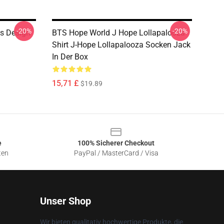
-20%
-20%
s Design
BTS Hope World J Hope Lollapalooza
Shirt J-Hope Lollapalooza Socken Jack
In Der Box
15,71 £
$19.89
e
100% Sicherer Checkout
ten
PayPal / MasterCard / Visa
Unser Shop
Wir bieten qualitativ hochwertige Produkte, die