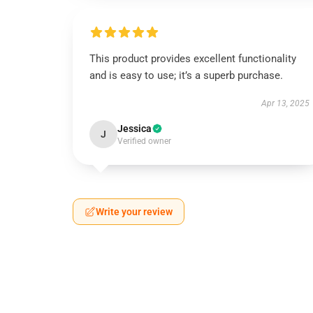
This product provides excellent functionality
and is easy to use; it’s a superb purchase.
Apr 13, 2025
Jessica
J
Verified owner
Write your review