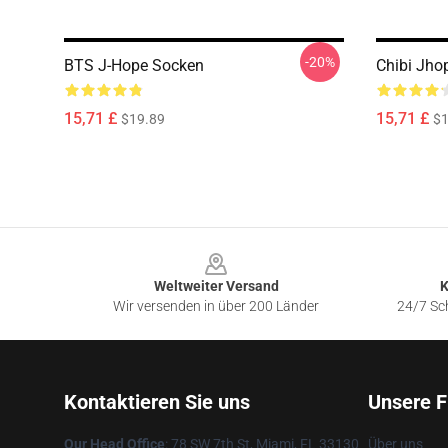
-20%
BTS J-Hope Socken
Chibi Jho
15,71 £
15,71 £
$19.89
$1
Footer
Weltweiter Versand
K
Wir versenden in über 200 Länder
24/7 Sch
Kontaktieren Sie uns
Unsere F
Our Head Office
: 78 SW 7th St, Miami, FL 33130
Über uns