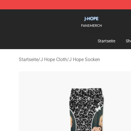
J Hope Shop - Official J Hope Merchandise Store
Startseite
Sh
Startseite
/
J Hope Cloth
/
J Hope Socken