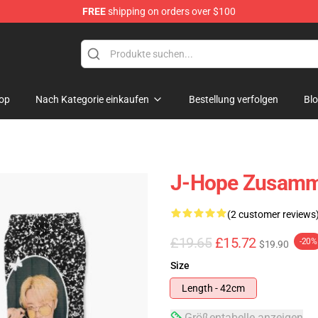
FREE
shipping on orders over $100
op
Nach Kategorie einkaufen
Bestellung verfolgen
Bl
J-Hope Zusamm
(2 customer reviews
£19.65
£15.72
-20%
$19.90
Size
Length - 42cm
Größentabelle anzeigen