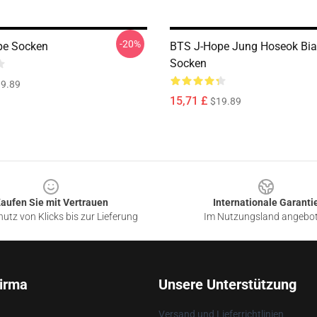
-20%
pe Socken
BTS J-Hope Jung Hoseok Bia
Socken
9.89
15,71 £
$19.89
aufen Sie mit Vertrauen
Internationale Garanti
utz von Klicks bis zur Lieferung
Im Nutzungsland angebo
irma
Unsere Unterstützung
Versand und Lieferrichtlinien