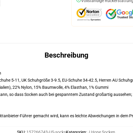
Vollständige Rückerstattung
Beschreibung
n
chuhe 5-11, UK Schuhgröße 3-9.5, EU-Schuhe 34-42.5, Herren AU Schuh
erialien), 22% Nylon, 15% Baumwolle, 4% Elasthan, 1% Gummi
kann, so dass Socken auch bei gespanntem Zustand großartig aussehen; 
 Drittanbieter-Führer gemacht wird, kann es leichte Abweichungen in dem P
SKU
:
157266743-US-socks
Kategorien
:
J Hope Socken
,