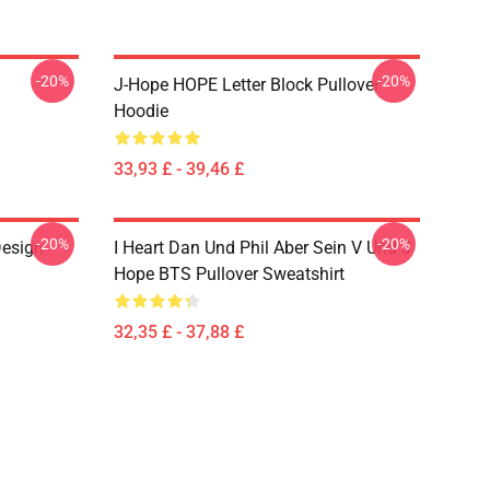
-20%
-20%
J-Hope HOPE Letter Block Pullover
Hoodie
33,93 £ - 39,46 £
-20%
-20%
Design
I Heart Dan Und Phil Aber Sein V Und J
Hope BTS Pullover Sweatshirt
32,35 £ - 37,88 £