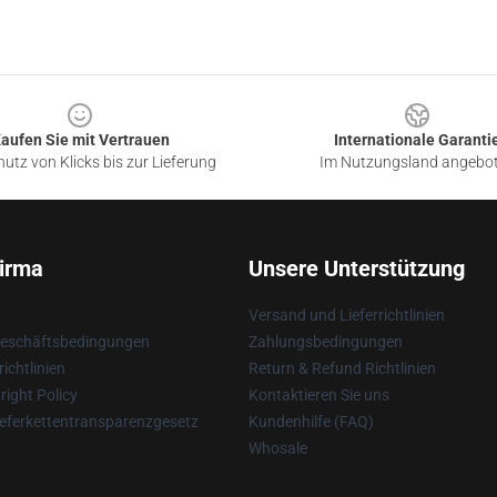
aufen Sie mit Vertrauen
Internationale Garanti
utz von Klicks bis zur Lieferung
Im Nutzungsland angebo
irma
Unsere Unterstützung
Versand und Lieferrichtlinien
Geschäftsbedingungen
Zahlungsbedingungen
ichtlinien
Return & Refund Richtlinien
ight Policy
Kontaktieren Sie uns
eferkettentransparenzgesetz
Kundenhilfe (FAQ)
Whosale