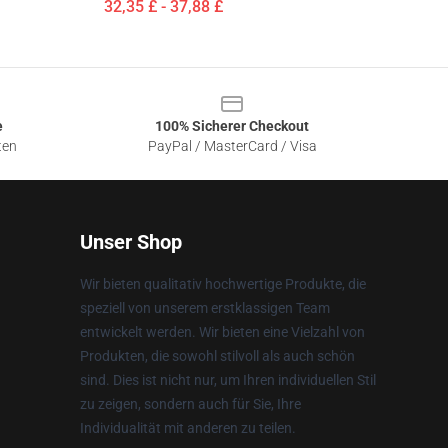
32,35 £ - 37,88 £
e
100% Sicherer Checkout
ten
PayPal / MasterCard / Visa
Unser Shop
Wir bieten qualitativ hochwertige Produkte, die
speziell von unserem erstklassigen Team
entwickelt werden. Wir bieten eine Vielzahl von
Produkten, die sowohl stilvoll als auch schön
sind. Dies ist nicht nur, um Ihren individuellen Stil
zu zeigen, sondern auch für Sie, Ihre
Individualität mit anderen zu teilen.