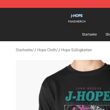
J Hope Shop - Official J Hope Merchandise Store
Startseite
Sh
Startseite
/
J Hope Cloth
/
J Hope Süßigkeiten