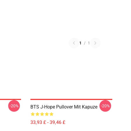
1
/
1
-20%
-20%
BTS J-Hope Pullover Mit Kapuze
33,93 £ - 39,46 £