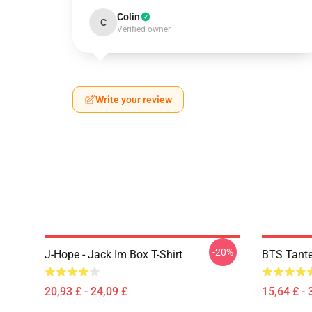
Colin
C
Verified owner
Write your review
-20%
J-Hope - Jack Im Box T-Shirt
BTS Tante
20,93 £ - 24,09 £
15,64 £ - 