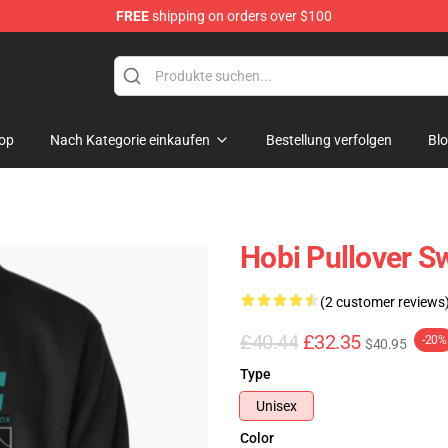
FREE
shipping on orders over $100
op
Nach Kategorie einkaufen
Bestellung verfolgen
Bl
Hobi Pullover S
(2 customer reviews
£40.44
£32.35
-20%
$40.95
Type
Unisex
Color