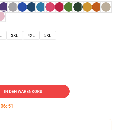
L
3XL
4XL
5XL
IN DEN WARENKORB
:
06
:
50