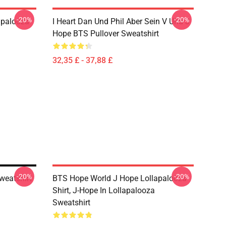
-20%
-20%
apalooza
I Heart Dan Und Phil Aber Sein V Und J
Hope BTS Pullover Sweatshirt
32,35 £ - 37,88 £
-20%
-20%
weatshirt
BTS Hope World J Hope Lollapalooza
Shirt, J-Hope In Lollapalooza
Sweatshirt