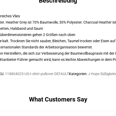
Beschreibung
eiches Vlies
er. Heather Grey ist 70% Baumwolle, 30% Polyester. Charcoal Heather i
hetten, Halsband und Saum
d überdimensionieren gehen 2 Größen nach oben
alt. Trocknen Sie nicht sauber, Bleichen, Taumel trocken oder Eisen au
nternationalen Standards der Arbeitsorganisation bewertet.
n Herstellern, die sich zur Verbesserung der Baumwollbaupraxis mit der Be
 Drittanbieter-Führer gemacht wird, kann es leichte Abweichungen in dem P
KU
:
118804025-US-t-shirt-pullover-DEFAULT
Kategorien
:
J Hope Süßigkeit
What Customers Say