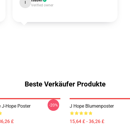
Isabel
I
Verified owner
Beste Verkäufer Produkte
-20%
 J-Hope Poster
J Hope Blumenposter
36,26 £
15,64 £ - 36,26 £