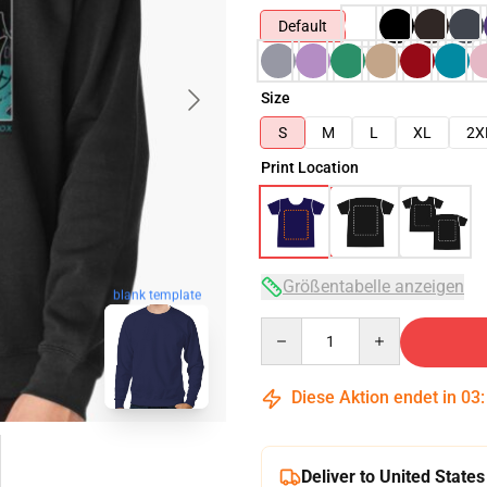
Default
Size
S
M
L
XL
2X
Print Location
Größentabelle anzeigen
blank template
Quantity
Diese Aktion endet in
03
Deliver to United States