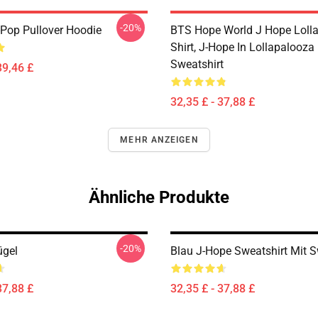
-20%
Pop Pullover Hoodie
BTS Hope World J Hope Loll
Shirt, J-Hope In Lollapalooza
Sweatshirt
39,46 £
32,35 £ - 37,88 £
MEHR ANZEIGEN
Ähnliche Produkte
-20%
ügel
Blau J-Hope Sweatshirt Mit S
37,88 £
32,35 £ - 37,88 £