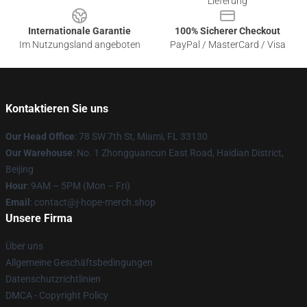
Lieferung
Internationale Garantie
100% Sicherer Checkout
Im Nutzungsland angeboten
PayPal / MasterCard / Visa
Kontaktieren Sie uns
Our Head Office
: 78 SW 7th St, Miami, FL 33130
Our Warehouse
: No. 1 Zhongguancun East Road, Haidian District,
Beijing
Hour
: 9AM – 5PM (Mon – Fri)
Email
: contact@j-hope-merch.shop
Unsere Firma
Über uns
Allgemeine Geschäftsbedingungen
Datenschutzrichtlinien
DMCA - Copyright Policy