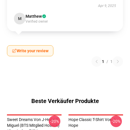
Apr 9, 2025
Matthew
M
Verified owner
Write your review
1
/
1
Beste Verkäufer Produkte
Sweet Dreams Von J-Hope X
Hope Classic T-Shirt Von J-
-20%
-20%
Miguel (BTS Mitglied Hoseok)
Hope