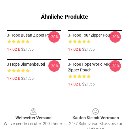
Ähnliche Produkte
J-Hope Busan Zipper Pouch
J-Hope Tour Zipper Pouch
-20%
-20%
17,02 £
$21.55
17,02 £
$21.55
J Hope Blumenbeutel
J-Hope Hope World Mixtape.
-20%
-20%
Zipper Pouch
17,02 £
$21.55
17,02 £
$21.55
Footer
Weltweiter Versand
Kaufen Sie mit Vertrauen
Wir versenden in über 200 Länder
24/7 Schutz von Klicks bis zur