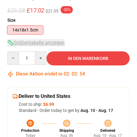
£21.28
£17.02
-20%
$21.55
Size
14x18x1.5cm
Größentabelle anzeigen
Quantity
IN DEN WARENKORB
Diese Aktion endet in
02
:
02
:
54
Deliver to United States
Cost to ship:
$6.99
Standard - Order today to get by
Aug. 10 - Aug. 17
Production
Shipping
Delivered
Today
Aug. 06
Aug. 10 - Aug. 17