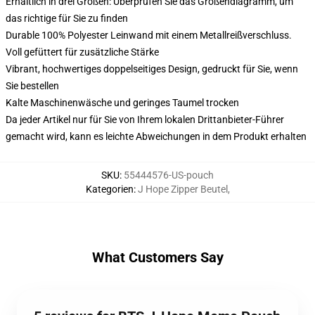
Erhältlich in drei Größen: Überprüfen Sie das Größendiagramm, um
das richtige für Sie zu finden
Durable 100% Polyester Leinwand mit einem Metallreißverschluss.
Voll gefüttert für zusätzliche Stärke
Vibrant, hochwertiges doppelseitiges Design, gedruckt für Sie, wenn
Sie bestellen
Kalte Maschinenwäsche und geringes Taumel trocken
Da jeder Artikel nur für Sie von Ihrem lokalen Drittanbieter-Führer
gemacht wird, kann es leichte Abweichungen in dem Produkt erhalten
SKU
:
55444576-US-pouch
Kategorien
:
J Hope Zipper Beutel
,
What Customers Say