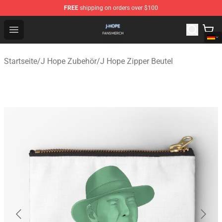
FREE
shipping on orders over $100
J Hope Shop - Official J Hope Merchandise Store
Open menu
Startseite
/
J Hope Zubehör
/
J Hope Zipper Beutel