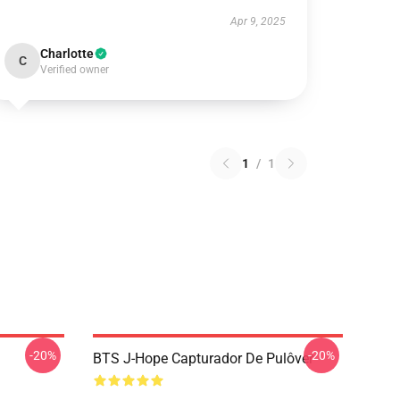
Apr 9, 2025
Charlotte
C
Verified owner
1
/
1
-20%
-20%
BTS J-Hope Capturador De Pulôver