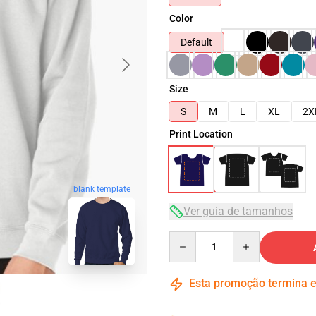
Color
Default
Size
S
M
L
XL
2X
Print Location
blank template
Ver guia de tamanhos
Quantity
Esta promoção termina