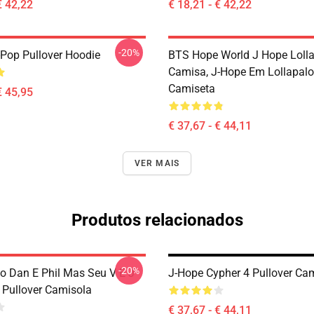
€ 42,22
€ 18,21 - € 42,22
-20%
Pop Pullover Hoodie
BTS Hope World J Hope Lolla
Camisa, J-Hope Em Lollapal
Camiseta
€ 45,95
€ 37,67 - € 44,11
VER MAIS
Produtos relacionados
-20%
o Dan E Phil Mas Seu V E J
J-Hope Cypher 4 Pullover Ca
Pullover Camisola
€ 37,67 - € 44,11