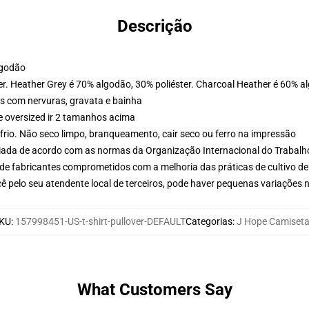
Descrição
lgodão
er. Heather Grey é 70% algodão, 30% poliéster. Charcoal Heather é 60% a
s com nervuras, gravata e bainha
e oversized ir 2 tamanhos acima
frio. Não seco limpo, branqueamento, cair seco ou ferro na impressão
aliada de acordo com as normas da Organização Internacional do Trabalh
de fabricantes comprometidos com a melhoria das práticas de cultivo de
ê pelo seu atendente local de terceiros, pode haver pequenas variações 
KU
:
157998451-US-t-shirt-pullover-DEFAULT
Categorias
:
J Hope Camiset
What Customers Say