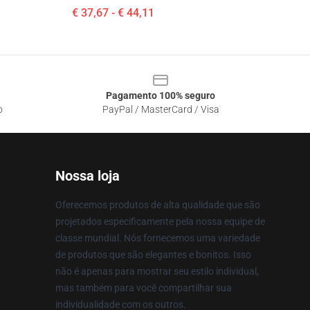
€ 37,67 - € 44,11
Pagamento 100% seguro
o
PayPal / MasterCard / Visa
Nossa loja
Oferecemos produtos de alta qualidade que são
projetados especificamente pela nossa equipe de
classe mundial. Nós fornecemos uma variedade
de produtos que são elegantes e bonitos. Isso
não é apenas para mostrar seu estilo individual,
mas também para você compartilhar sua
individualidade com os outros.