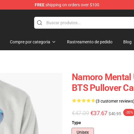
FREE
shipping on orders over $100
Compre por categoria
Rastreamento de pedido
Blog
Namoro Mental 
BTS Pullover C
(3 customer reviews
€47.09
€37.67
-20%
$40.95
Type
Unisex