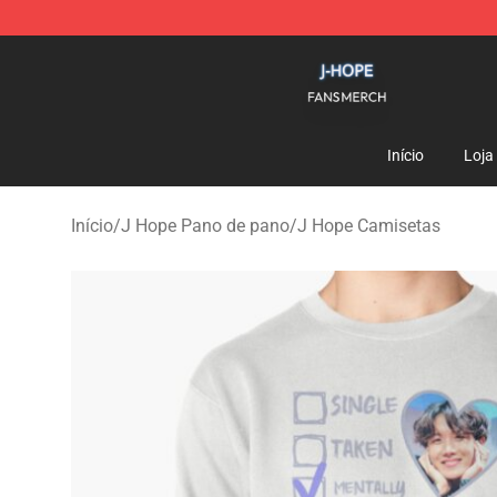
J Hope Shop - Official J Hope Merchandise Store
Início
Loja
Início
/
J Hope Pano de pano
/
J Hope Camisetas