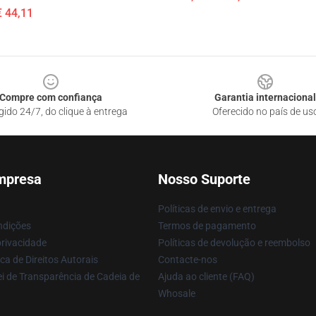
€ 44,11
Compre com confiança
Garantia internacional
gido 24/7, do clique à entrega
Oferecido no país de us
mpresa
Nosso Suporte
Políticas de envio e entrega
ndições
Termos de pagamento
privacidade
Políticas de devolução e reembolso
ca de Direitos Autorais
Contacte-nos
i de Transparência de Cadeia de
Ajuda ao cliente (FAQ)
Whosale