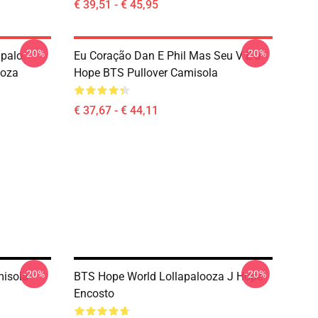
€ 39,51 - € 45,95
-20%
-20%
palo.
Eu Coração Dan E Phil Mas Seu V E J
ooza
Hope BTS Pullover Camisola
€ 37,67 - € 44,11
-20%
-20%
misola
BTS Hope World Lollapalooza J Hope
Encosto