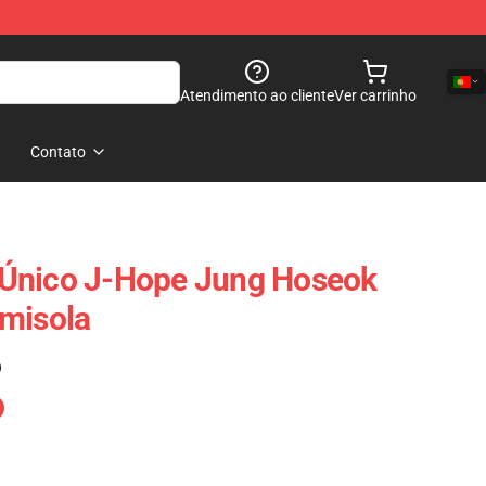
Atendimento ao cliente
Ver carrinho
Contato
Único J-Hope Jung Hoseok
amisola
)