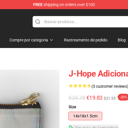
FREE
shipping on orders over $100
Compre por categoria
Rastreamento de pedido
Blog
J-Hope Adicion
(3 customer reviews
€24.78
€19.83
-20%
$21.55
Size
14x18x1.5cm
Ver guia de tamanhos