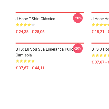
-20%
J Hope T-Shirt Clássico
J-Hope Ho
€ 24,38 - € 28,06
€ 18,21 - 
-20%
BTS: Eu Sou Sua Esperança Pullover
BTS J Hop
Camisola
€ 37,67 - 
€ 37,67 - € 44,11