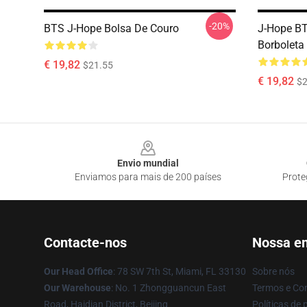
-20%
BTS J-Hope Bolsa De Couro
J-Hope BT
Borboleta
€ 19,82
$21.55
€ 19,82
$2
Footer
Envio mundial
Enviamos para mais de 200 países
Prote
Contacte-nos
Nossa e
Our Head Office
: 78 SW 7th St, Miami, FL 33130
Sobre nós
Our Warehouse
: No. 1 Zhongguancun East
Termos e Co
Road, Haidian District, Beijing
Políticas de 