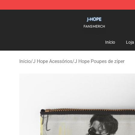
J Hope Shop - Official J Hope Merchandise Store
Início
Loja
Início
/
J Hope Acessórios
/
J Hope Poupes de zíper