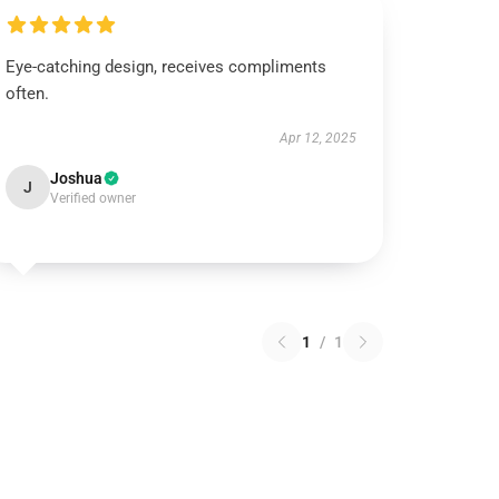
Eye-catching design, receives compliments
often.
Apr 12, 2025
Joshua
J
Verified owner
1
/
1