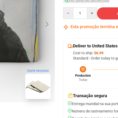
Quantity
Esta promoção termina
Deliver to United States
Cost to ship:
$6.99
Standard - Order today to g
blank template
Production
Today
Transação segura
Entrega mundial na sua por
Número de rastreamento for