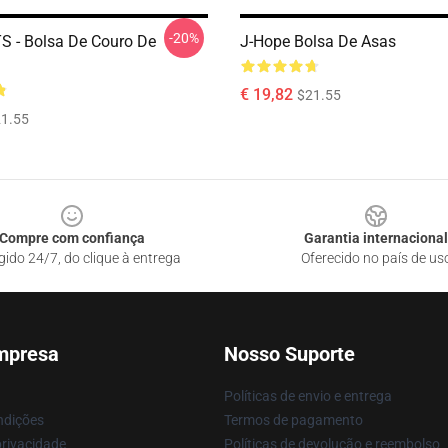
-20%
S - Bolsa De Couro De
J-Hope Bolsa De Asas
€ 19,82
$21.55
1.55
Compre com confiança
Garantia internacional
gido 24/7, do clique à entrega
Oferecido no país de us
mpresa
Nosso Suporte
Políticas de envio e entrega
ndições
Termos de pagamento
privacidade
Políticas de devolução e reembolso