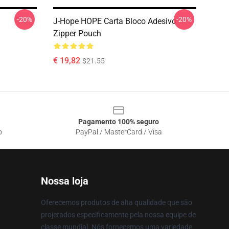
-20%
-20%
J-Hope HOPE Carta Bloco Adesivo
Zipper Pouch
€ 19,82
$21.55
Pagamento 100% seguro
o
PayPal / MasterCard / Visa
Nossa loja
Oferecemos produtos de alta qualidade que são
projetados especificamente pela nossa equipe de
classe mundial. Nós fornecemos uma variedade