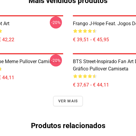
Mais vendidos produtos
-20%
t Art
Frango J-Hope Feat. Jogos De
€ 42,22
€ 39,51 - € 45,95
-20%
e Meme Pullover Camisola
BTS Street-Inspirado Fan Art
Gráfico Pullover Camiseta
€ 44,11
€ 37,67 - € 44,11
VER MAIS
Produtos relacionados