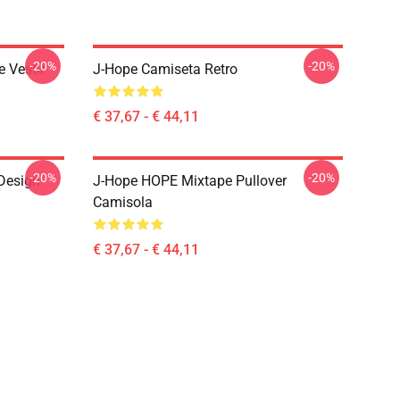
-20%
-20%
 Vestir
J-Hope Camiseta Retro
€ 37,67 - € 44,11
-20%
-20%
 Design
J-Hope HOPE Mixtape Pullover
Camisola
€ 37,67 - € 44,11