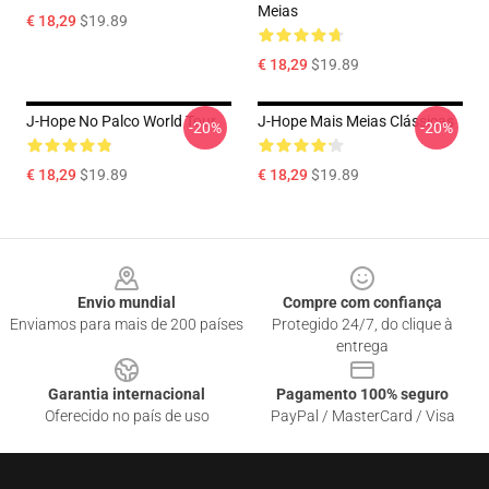
Meias
€ 18,29
$19.89
€ 18,29
$19.89
J-Hope No Palco World Tour
J-Hope Mais Meias Clássicas
-20%
-20%
€ 18,29
$19.89
€ 18,29
$19.89
Footer
Envio mundial
Compre com confiança
Enviamos para mais de 200 países
Protegido 24/7, do clique à
entrega
Garantia internacional
Pagamento 100% seguro
Oferecido no país de uso
PayPal / MasterCard / Visa