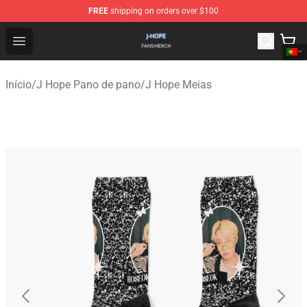
FREE
shipping on orders over $100
J Hope Shop - Official J Hope Merchandise Store
Open menu
Início
/
J Hope Pano de pano
/
J Hope Meias