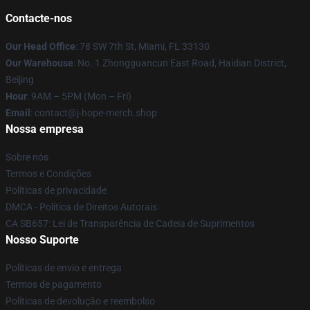
Contacte-nos
Our Head Office
: 78 SW 7th St, Miami, FL 33130
Our Warehouse
: No. 1 Zhongguancun East Road, Haidian District,
Beijing
Hour
: 9AM – 5PM (Mon – Fri)
Email
: contact@j-hope-merch.shop
Nossa empresa
Sobre nós
Termos e Condições
Políticas de privacidade
DMCA - Política de Direitos Autorais
CA SB657: Lei de Transparência de Cadeia de Suprimentos
Nosso Suporte
Políticas de envio e entrega
Termos de pagamento
Políticas de devolução e reembolso