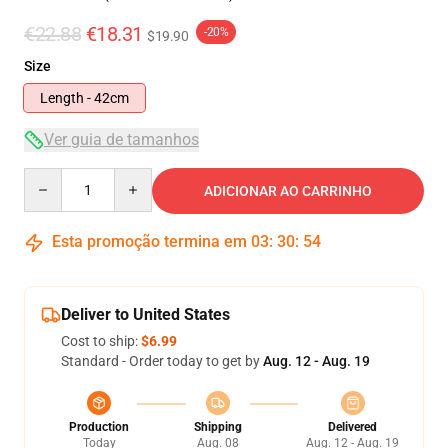
€22.88
€18.31
-20%
$19.90
Size
Length - 42cm
Ver guia de tamanhos
Quantity
ADICIONAR AO CARRINHO
Esta promoção termina em
03
:
30
:
54
Deliver to United States
Cost to ship:
$6.99
Standard - Order today to get by
Aug. 12 - Aug. 19
Production
Shipping
Delivered
Today
Aug. 08
Aug. 12 - Aug. 19