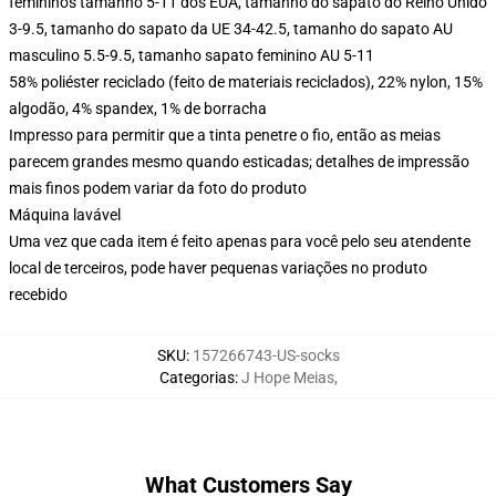
femininos tamanho 5-11 dos EUA, tamanho do sapato do Reino Unido
3-9.5, tamanho do sapato da UE 34-42.5, tamanho do sapato AU
masculino 5.5-9.5, tamanho sapato feminino AU 5-11
58% poliéster reciclado (feito de materiais reciclados), 22% nylon, 15%
algodão, 4% spandex, 1% de borracha
Impresso para permitir que a tinta penetre o fio, então as meias
parecem grandes mesmo quando esticadas; detalhes de impressão
mais finos podem variar da foto do produto
Máquina lavável
Uma vez que cada item é feito apenas para você pelo seu atendente
local de terceiros, pode haver pequenas variações no produto
recebido
SKU
:
157266743-US-socks
Categorias
:
J Hope Meias
,
What Customers Say