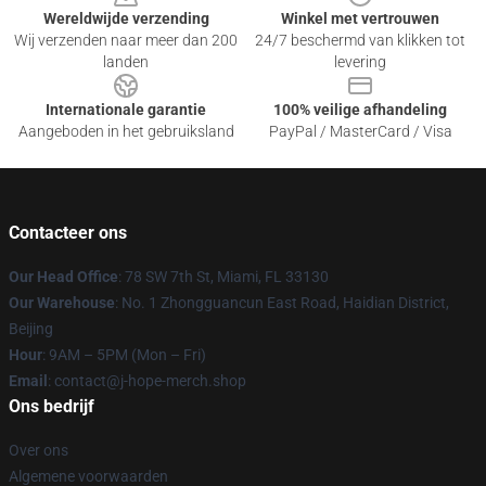
Wereldwijde verzending
Winkel met vertrouwen
Wij verzenden naar meer dan 200
24/7 beschermd van klikken tot
landen
levering
Internationale garantie
100% veilige afhandeling
Aangeboden in het gebruiksland
PayPal / MasterCard / Visa
Contacteer ons
Our Head Office
: 78 SW 7th St, Miami, FL 33130
Our Warehouse
: No. 1 Zhongguancun East Road, Haidian District,
Beijing
Hour
: 9AM – 5PM (Mon – Fri)
Email
: contact@j-hope-merch.shop
Ons bedrijf
Over ons
Algemene voorwaarden