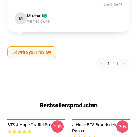
Apr 9, 2025
Mitchell
M
Verified owner
Write your review
1
/
1
Bestsellersproducten
BTS J-Hope Graffiti Poster
J-Hope BTS Brandstichting
-20%
-20%
Poster