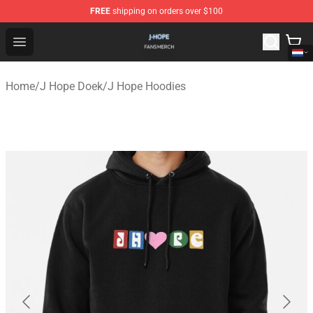
FREE
shipping on orders over $100
J Hope Shop - Official J Hope Merchandise Store
Open menu
Home
/
J Hope Doek
/
J Hope Hoodies