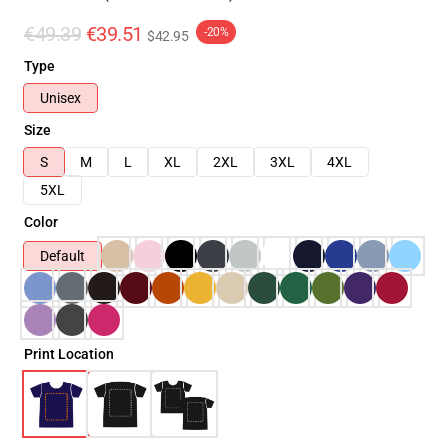
€49.39
€39.51
-20%
$42.95
Type
Unisex
Size
S
M
L
XL
2XL
3XL
4XL
5XL
Color
Default
Print Location