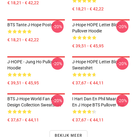
€ 18,21 - € 42,22
€ 18,21 - € 42,22
BTS Tante J-Hope Poster
J-Hope HOPE Letter Block
-20%
-20%
Pullover Hoodie
€ 18,21 - € 42,22
€ 39,51 - € 45,95
J-HOPE - Jung Ho Pullover
J-Hope HOPE Letter Block
-20%
-20%
Hoodie
Sweatshirt
€ 39,51 - € 45,95
€ 37,67 - € 44,11
BTS J-Hope World Fan Art
I Hart Dan En Phil Maar Zijn V
-20%
-20%
Design Collection Sweatshirt
En J Hope BTS Pullover Trui
€ 37,67 - € 44,11
€ 37,67 - € 44,11
BEKIJK MEER