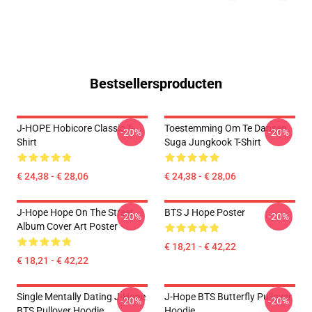
Bestsellersproducten
J-HOPE Hobicore Classic T-
Toestemming Om Te Dansen
-20%
-20%
Shirt
Suga Jungkook T-Shirt
€ 24,38 - € 28,06
€ 24,38 - € 28,06
J-Hope Hope On The Street
BTS J Hope Poster
-20%
-20%
Album Cover Art Poster
€ 18,21 - € 42,22
€ 18,21 - € 42,22
Single Mentally Dating J-Hope
J-Hope BTS Butterfly Pullover
-20%
-20%
BTS Pullover Hoodie
Hoodie