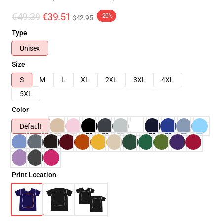
€49.39
€39.51
-20%
$42.95
Type
Unisex
Size
S
M
L
XL
2XL
3XL
4XL
5XL
Color
Default
Print Location