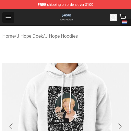
FREE
shipping on orders over $100
J Hope Shop - Official J Hope Merchandise Store
Open menu
Home
/
J Hope Doek
/
J Hope Hoodies