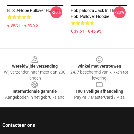
BTS J-Hope Pullover Hoodie
Hobipalooza Jack In The Box
-20%
-20%
Hobi Pullover Hoodie
€ 39,51 - € 45,95
€ 39,51 - € 45,95
Footer
Wereldwijde verzending
Winkel met vertrouwen
Wij verzenden naar meer dan 200
24/7 beschermd van klikken tot
landen
levering
Internationale garantie
100% veilige afhandeling
Aangeboden in het gebruiksland
PayPal / MasterCard / Visa
Contacteer ons