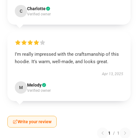
Charlotte
C
Verified owner
I’m really impressed with the craftsmanship of this
hoodie. It’s warm, well-made, and looks great.
Apr 13, 2025
Melody
M
Verified owner
Write your review
1
/
1