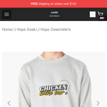
FREE
shipping on orders over $100
J Hope Shop - Official J Hope Merchandise Store
Open menu
Home
/
J Hope Doek
/
J Hope Zweetshirts