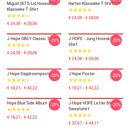
Miguel (BTS-Lid Hoseok)
Harten Klassieke T-Shirt
Klassieke T-Shirt
€ 24,38 - € 28,06
€ 24,38 - € 28,06
J-Hope OBEY Classic T-Shirt
J-HOPE - Jung Hoseok T-
-20%
-20%
Shirt
€ 24,38 - € 28,06
€ 24,38 - € 28,06
J Hope Dagdroomposter
J Hope Poster
-20%
-20%
€ 18,21 - € 42,22
€ 18,21 - € 42,22
Hope Blue Side Album
J-Hope HOPE Letter Block
-20%
-20%
Sweatshirt
€ 18,21 - € 42,22
€ 37,67 - € 44,11