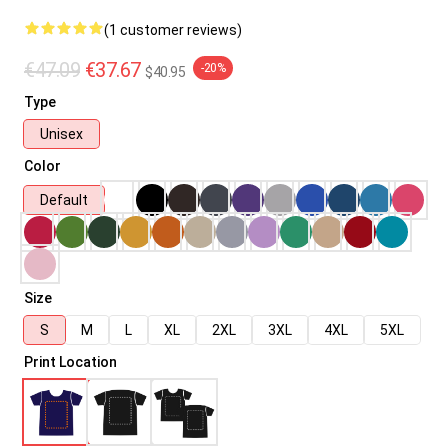
(1 customer reviews)
€47.09
€37.67
-20%
$40.95
Type
Unisex
Color
Default
Size
S
M
L
XL
2XL
3XL
4XL
5XL
Print Location