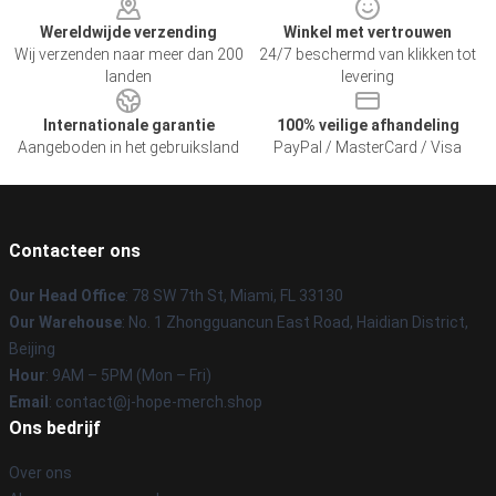
Wereldwijde verzending
Winkel met vertrouwen
Wij verzenden naar meer dan 200
24/7 beschermd van klikken tot
landen
levering
Internationale garantie
100% veilige afhandeling
Aangeboden in het gebruiksland
PayPal / MasterCard / Visa
Contacteer ons
Our Head Office
: 78 SW 7th St, Miami, FL 33130
Our Warehouse
: No. 1 Zhongguancun East Road, Haidian District,
Beijing
Hour
: 9AM – 5PM (Mon – Fri)
Email
: contact@j-hope-merch.shop
Ons bedrijf
Over ons