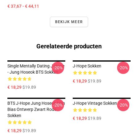
€ 37,67 - € 44,11
BEKIJK MEER
Gerelateerde producten
Single Mentally Dating J-Hope
J-Hope Sokken
-20%
-20%
- Jung Hoseok BTS Sokken
€ 18,29
$19.89
€ 18,29
$19.89
BTS J-Hope Jung Hoseok Mijn
J-Hope Vintage Sokken
-20%
-20%
Bias Ontwerp Zwart Rode
Sokken
€ 18,29
$19.89
€ 18,29
$19.89