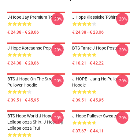
J-Hope Jay Premium T-Shirt
J Hope Klassieke T-Shirt
-20%
-20%
€ 24,38 - € 28,06
€ 24,38 - € 28,06
J Hope Koreaanse Pop T Shirt
BTS Tante J-Hope Poster
-20%
-20%
€ 24,38 - € 28,06
€ 18,21 - € 42,22
BTS J Hope On The Street
J-HOPE - Jung Ho Pullover
-20%
-20%
Pullover Hoodie
Hoodie
€ 39,51 - € 45,95
€ 39,51 - € 45,95
BTS Hope World J Hope
J-Hope Pullover Sweatshirt
-20%
-20%
Lollapalooza Shirt, J-Hope Bij
Lollapalooza Trui
€ 37,67 - € 44,11