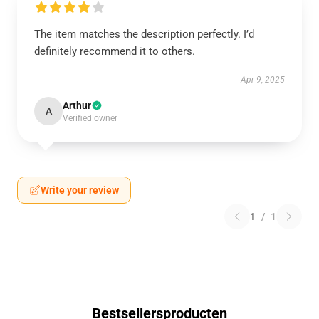
The item matches the description perfectly. I’d
definitely recommend it to others.
Apr 9, 2025
Arthur
A
Verified owner
Write your review
1
/
1
Bestsellersproducten