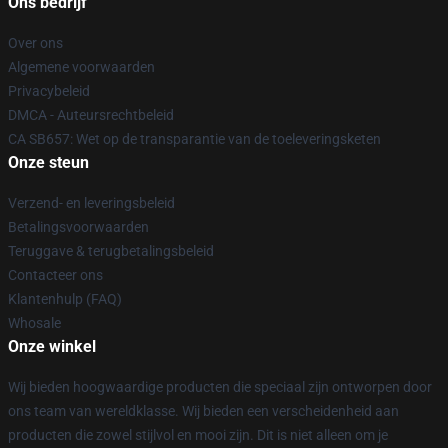
Ons bedrijf
Over ons
Algemene voorwaarden
Privacybeleid
DMCA - Auteursrechtbeleid
CA SB657: Wet op de transparantie van de toeleveringsketen
Onze steun
Verzend- en leveringsbeleid
Betalingsvoorwaarden
Teruggave & terugbetalingsbeleid
Contacteer ons
Klantenhulp (FAQ)
Whosale
Onze winkel
Wij bieden hoogwaardige producten die speciaal zijn ontworpen door
ons team van wereldklasse. Wij bieden een verscheidenheid aan
producten die zowel stijlvol en mooi zijn. Dit is niet alleen om je