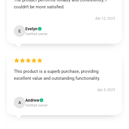
The product performs reliably and consistently; I
couldn’t be more satisfied.
Apr 12, 2025
Evelyn
E
Verified owner
This product is a superb purchase, providing
excellent value and outstanding functionality.
Apr 9, 2025
Andrew
A
Verified owner