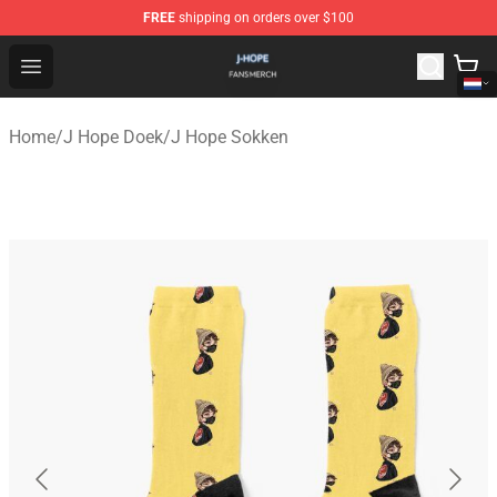
FREE
shipping on orders over $100
J Hope Shop - Official J Hope Merchandise Store
Open menu
Home
/
J Hope Doek
/
J Hope Sokken