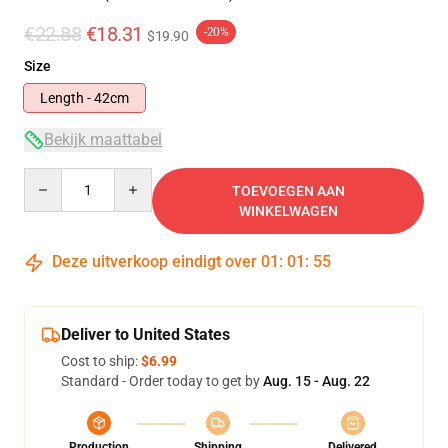
€22.88
€18.31
-20%
$19.90
Size
Length - 42cm
Bekijk maattabel
Quantity
TOEVOEGEN AAN
WINKELWAGEN
Deze uitverkoop eindigt over
01
:
01
:
55
Deliver to United States
Cost to ship:
$6.99
Standard - Order today to get by
Aug. 15 - Aug. 22
Production
Shipping
Delivered