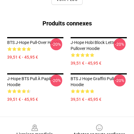
Produits connexes
BTS J-Hope Pull-Over Hoodie
J-Hope Hobi Block Lettre
-20%
-20%
Pullover Hoodie
39,51 € - 45,95 €
39,51 € - 45,95 €
J-Hope BTS Pull À Papillon
BTS J Hope Graffiti Pullover
-20%
-20%
Hoodie
Hoodie
39,51 € - 45,95 €
39,51 € - 45,95 €
Footer