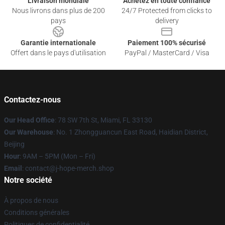
Livraison mondiale
Achetez en toute confiance
Nous livrons dans plus de 200
24/7 Protected from clicks to
pays
delivery
Garantie internationale
Paiement 100% sécurisé
Offert dans le pays d'utilisation
PayPal / MasterCard / Visa
Contactez-nous
Our Head Office
: 78 SW 7th St, Miami, FL 33130
Our Warehouse
: No. 1 Zhongguancun East Road, Haidian District,
Beijing
Hour
: 9AM – 5PM (Mon – Fri)
Email
: contact@j-hope-merch.shop
Notre société
À propos de nous
Conditions générales
Politiques de confidentialité