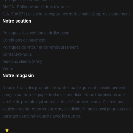
DMCA - Politique sur le droit d'auteur
C.A. SB657 : Loi sur la transparence de la chaîne d'approvisionnement
Notre soutien
Politiques d'expédition et de livraison
Conditions de paiement
Politiques de retour et de remboursement
Contactez-nous
Aide aux clients (FAQ)
Vente
Notre magasin
Nous offrons des produits de haute qualité qui sont spécifiquement
conçus par notre équipe de classe mondiale. Nous fournissons une
variété de produits qui sont à la fois élégants et beaux. Ce n'est pas
seulement pour montrer votre style individuel, mais aussi pour vous de
partager votre individualité avec les autres.