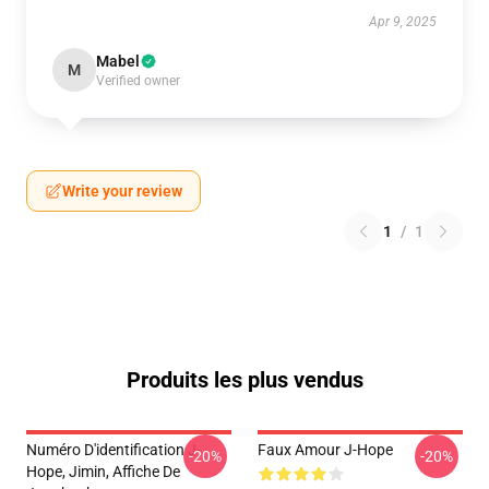
Apr 9, 2025
Mabel
M
Verified owner
Write your review
1
/
1
Produits les plus vendus
Numéro D'identification J-
Faux Amour J-Hope
-20%
-20%
Hope, Jimin, Affiche De