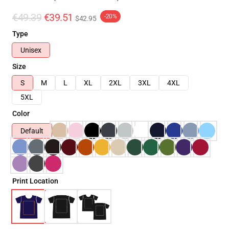
€49.39
€39.51
-20%
$42.95
Type
Unisex
Size
S
M
L
XL
2XL
3XL
4XL
5XL
Color
Default
Print Location