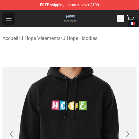
FREE
shipping on orders over $100
J Hope Shop - Official J Hope Merchandise Store
Open menu
Accueil
/
J Hope Vêtements
/
J Hope Hoodies