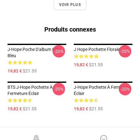
VOIR PLUS
Produits connexes
J-Hope Poche D'album Côté
J Hope Pochette Florale
-20%
-20%
Bleu
19,82 €
$21.55
19,82 €
$21.55
BTS J-Hope Pochette À
J-Hope Pochette À Fermeture
-20%
-20%
Fermeture Éclair
Éclair
19,82 €
$21.55
19,82 €
$21.55
Footer