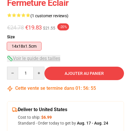
Fermeture Éclair
(1 customer reviews)
€24.78
€19.83
-20%
$21.55
Size
14x18x1.5cm
Voir le guide des tailles
Quantity
AJOUTER AU PANIER
Cette vente se termine dans
01
:
56
:
55
Deliver to United States
Cost to ship:
$6.99
Standard - Order today to get by
Aug. 17 - Aug. 24