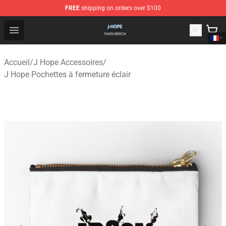
FREE
shipping on orders over $100
J Hope Shop - Official J Hope Merchandise Store
Open menu
Accueil
/
J Hope Accessoires
/
J Hope Pochettes à fermeture éclair