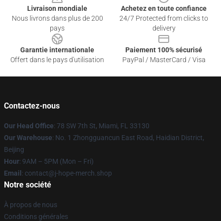
Livraison mondiale
Achetez en toute confiance
Nous livrons dans plus de 200
24/7 Protected from clicks to
pays
delivery
Garantie internationale
Paiement 100% sécurisé
Offert dans le pays d'utilisation
PayPal / MasterCard / Visa
Contactez-nous
Our Head Office
: 78 SW 7th St, Miami, FL 33130
Our Warehouse
: No. 1 Zhongguancun East Road, Haidian District,
Beijing
Hour
: 9AM – 5PM (Mon – Fri)
Email
: contact@j-hope-merch.shop
Notre société
À propos de nous
Conditions générales