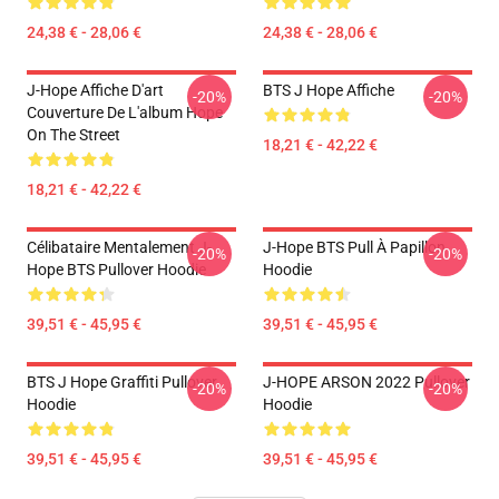
24,38 € - 28,06 €
24,38 € - 28,06 €
J-Hope Affiche D'art
BTS J Hope Affiche
-20%
-20%
Couverture De L'album Hope
On The Street
18,21 € - 42,22 €
18,21 € - 42,22 €
Célibataire Mentalement J-
J-Hope BTS Pull À Papillon
-20%
-20%
Hope BTS Pullover Hoodie
Hoodie
39,51 € - 45,95 €
39,51 € - 45,95 €
BTS J Hope Graffiti Pullover
J-HOPE ARSON 2022 Pullover
-20%
-20%
Hoodie
Hoodie
39,51 € - 45,95 €
39,51 € - 45,95 €