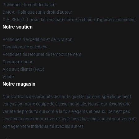
Politiques de confidentialité
DMCA - Politique sur le droit d'auteur
C.A. SB657 : Loi sur la transparence de la chaîne d'approvisionnement
Notre soutien
Politiques d'expédition et de livraison
Conditions de paiement
Politiques de retour et de remboursement
Contactez-nous
Aide aux clients (FAQ)
Vente
Notre magasin
Nous offrons des produits de haute qualité qui sont spécifiquement
conçus par notre équipe de classe mondiale. Nous fournissons une
variété de produits qui sont à la fois élégants et beaux. Ce n'est pas
seulement pour montrer votre style individuel, mais aussi pour vous de
partager votre individualité avec les autres.