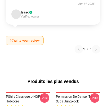
Apr 14, 2025
Isaac
I
Verified owner
Write your review
1
/
1
Produits les plus vendus
T-Shirt Classique J-HOPE
Permission De Danser T-Shirt
-20%
-20%
Hobicore
Suga Jungkook